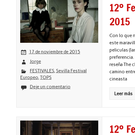
12º Fe
2015
Con lo que n
este maravil
peliculas (l
17 de noviembre de 2015
preferencia.
Jorge
reseña The c
FESTIVALES
,
Sevilla Festival
camino entre
Europeo
,
TOPS
cineasta
Deje un comentario
Leer más
12º Fe