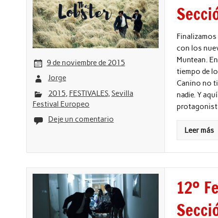
Secció
Finalizamos 
con los nue
Muntean. En 
9 de noviembre de 2015
tiempo de l
Jorge
Canino no ti
2015
,
FESTIVALES
,
Sevilla
nadie. Y aqu
Festival Europeo
protagonista
Deje un comentario
Leer más
12º Fe
Secció