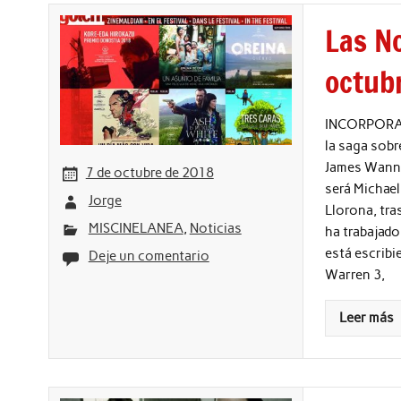
Las No
octub
INCORPORACI
la saga sobr
James Wann, 
7 de octubre de 2018
será Michael
Jorge
Llorona, tra
MISCINELANEA
,
Noticias
ha trabajado
está escribi
Deje un comentario
Warren 3,
Leer más