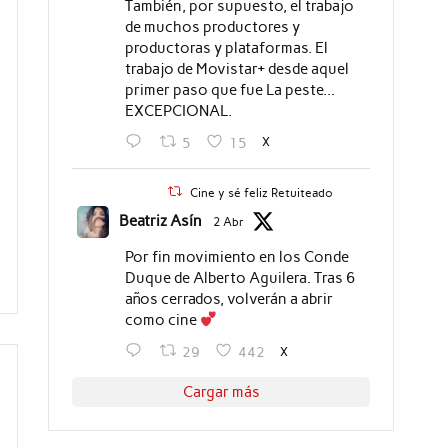
También, por supuesto, el trabajo
de muchos productores y
productoras y plataformas. El
trabajo de Movistar+ desde aquel
primer paso que fue La peste...
EXCEPCIONAL.
X
5
15
Cine y sé feliz Retuiteado
Beatriz Asín
2 Abr
Por fin movimiento en los Conde
Duque de Alberto Aguilera. Tras 6
años cerrados, volverán a abrir
como cine
X
29
442
Cargar más