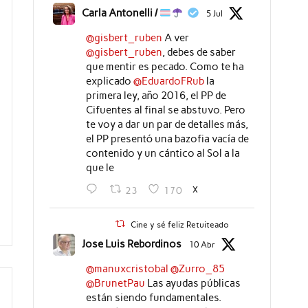
Carla Antonelli /
5 Jul
@gisbert_ruben
A ver
@gisbert_ruben
, debes de saber
que mentir es pecado. Como te ha
explicado
@EduardoFRub
la
primera ley, año 2016, el PP de
Cifuentes al final se abstuvo. Pero
te voy a dar un par de detalles más,
el PP presentó una bazofia vacía de
contenido y un cántico al Sol a la
que le
X
23
170
Cine y sé feliz Retuiteado
Jose Luis Rebordinos
10 Abr
@manuxcristobal
@Zurro_85
@BrunetPau
Las ayudas públicas
están siendo fundamentales.