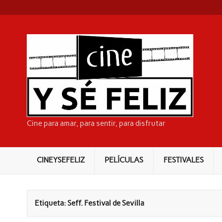
Skip
to
content
CI
Cine para amar, para sentir, para disfrutar
CINEYSEFELIZ
PELÍCULAS
FESTIVALES
Etiqueta:
Seff. Festival de Sevilla