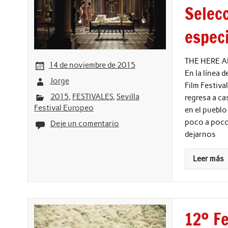
Selec
espec
THE HERE AFT
14 de noviembre de 2015
En la línea 
Jorge
Film Festiva
2015
,
FESTIVALES
,
Sevilla
regresa a ca
Festival Europeo
en el pueblo
poco a poco 
Deje un comentario
dejarnos
Leer más
12º Fe