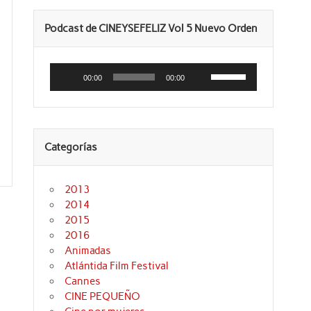
Podcast de CINEYSEFELIZ Vol 5 Nuevo Orden
Reproductor
Utiliza
de
las
00:00
00:00
audio
teclas
de
flecha
arriba/abajo
para
aumentar
Categorías
o
disminuir
el
volumen.
2013
2014
2015
2016
Animadas
Atlántida Film Festival
Cannes
CINE PEQUEÑO