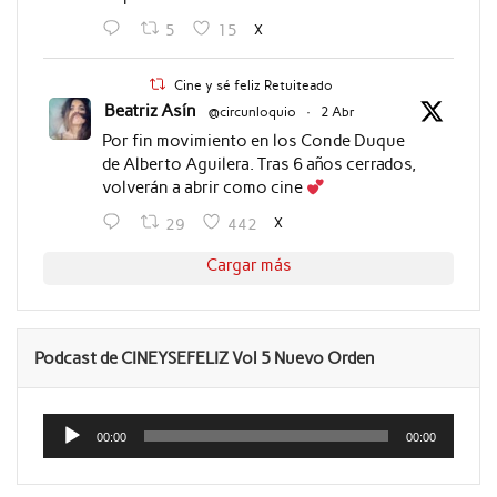
X
5
15
Cine y sé feliz Retuiteado
Beatriz Asín
@circunloquio
·
2 Abr
Por fin movimiento en los Conde Duque
de Alberto Aguilera. Tras 6 años cerrados,
volverán a abrir como cine
X
29
442
Cargar más
Podcast de CINEYSEFELIZ Vol 5 Nuevo Orden
Reproductor
de
00:00
00:00
audio