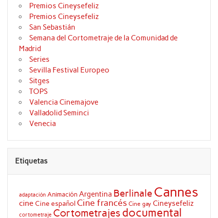
Premios Cineysefeliz
Premios Cineysefeliz
San Sebastián
Semana del Cortometraje de la Comunidad de
Madrid
Series
Sevilla Festival Europeo
Sitges
TOPS
Valencia Cinemajove
Valladolid Seminci
Venecia
Etiquetas
Cannes
Berlinale
Argentina
Animación
adaptación
Cine francés
cine
Cineysefeliz
Cine español
Cine gay
documental
Cortometrajes
cortometraje