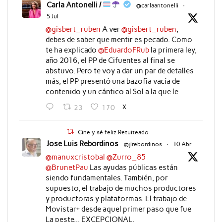
Carla Antonelli /
@carlaantonelli
·
5 Jul
@gisbert_ruben
A ver
@gisbert_ruben
,
debes de saber que mentir es pecado. Como
te ha explicado
@EduardoFRub
la primera ley,
año 2016, el PP de Cifuentes al final se
abstuvo. Pero te voy a dar un par de detalles
más, el PP presentó una bazofia vacía de
contenido y un cántico al Sol a la que le
X
23
170
Cine y sé feliz Retuiteado
Jose Luis Rebordinos
@jlrebordinos
·
10 Abr
@manuxcristobal
@Zurro_85
@BrunetPau
Las ayudas públicas están
siendo fundamentales. También, por
supuesto, el trabajo de muchos productores
y productoras y plataformas. El trabajo de
Movistar+ desde aquel primer paso que fue
La peste... EXCEPCIONAL.