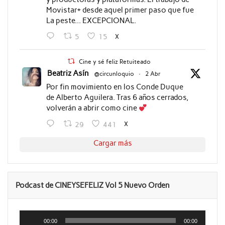
Movistar+ desde aquel primer paso que fue
La peste... EXCEPCIONAL.
X
5
15
Cine y sé feliz Retuiteado
Beatriz Asín
@circunloquio
·
2 Abr
Por fin movimiento en los Conde Duque
de Alberto Aguilera. Tras 6 años cerrados,
volverán a abrir como cine
X
29
441
Cargar más
Podcast de CINEYSEFELIZ Vol 5 Nuevo Orden
Reproductor
de
00:00
00:00