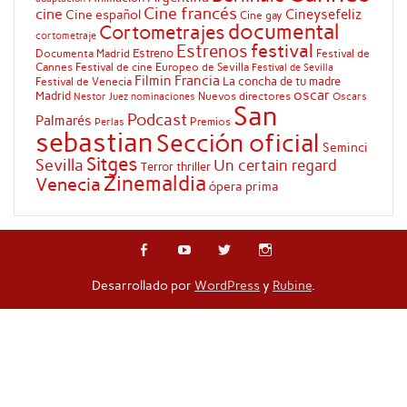
Cine francés
cine
Cineysefeliz
Cine español
Cine gay
documental
Cortometrajes
cortometraje
festival
Estrenos
Estreno
Documenta Madrid
Festival de
Cannes
Festival de cine Europeo de Sevilla
Festival de Sevilla
Filmin
Francia
La concha de tu madre
Festival de Venecia
oscar
Madrid
Nuevos directores
Oscars
Nestor Juez
nominaciones
San
Podcast
Palmarés
Premios
Perlas
sebastian
Sección oficial
Seminci
Sitges
Sevilla
Un certain regard
Terror
thriller
Zinemaldia
Venecia
ópera prima
Desarrollado por
WordPress
y
Rubine
.