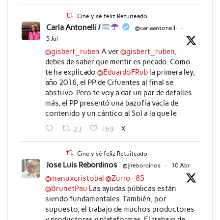
Cine y sé feliz Retuiteado
Carla Antonelli /
@carlaantonelli
·
5 Jul
@gisbert_ruben
A ver
@gisbert_ruben
,
debes de saber que mentir es pecado. Como
te ha explicado
@EduardoFRub
la primera ley,
año 2016, el PP de Cifuentes al final se
abstuvo. Pero te voy a dar un par de detalles
más, el PP presentó una bazofia vacía de
contenido y un cántico al Sol a la que le
X
23
169
Cine y sé feliz Retuiteado
Jose Luis Rebordinos
@jlrebordinos
·
10 Abr
@manuxcristobal
@Zurro_85
@BrunetPau
Las ayudas públicas están
siendo fundamentales. También, por
supuesto, el trabajo de muchos productores
y productoras y plataformas. El trabajo de