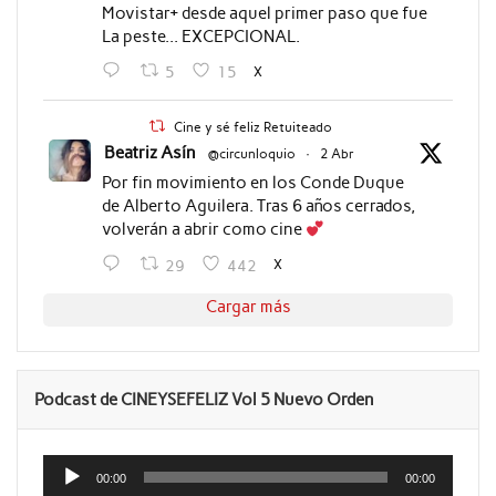
Movistar+ desde aquel primer paso que fue
La peste... EXCEPCIONAL.
X
5
15
Cine y sé feliz Retuiteado
Beatriz Asín
@circunloquio
·
2 Abr
Por fin movimiento en los Conde Duque
de Alberto Aguilera. Tras 6 años cerrados,
volverán a abrir como cine
X
29
442
Cargar más
Podcast de CINEYSEFELIZ Vol 5 Nuevo Orden
Reproductor
de
00:00
00:00
audio