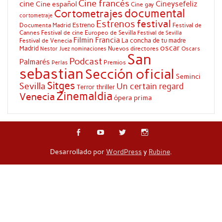
Cine francés
cine
Cineysefeliz
Cine español
Cine gay
documental
Cortometrajes
cortometraje
festival
Estrenos
Estreno
Documenta Madrid
Festival de
Cannes
Festival de cine Europeo de Sevilla
Festival de Sevilla
Filmin
Francia
La concha de tu madre
Festival de Venecia
oscar
Madrid
Nuevos directores
Oscars
Nestor Juez
nominaciones
San
Podcast
Palmarés
Premios
Perlas
sebastian
Sección oficial
Seminci
Sitges
Sevilla
Un certain regard
Terror
thriller
Zinemaldia
Venecia
ópera prima
Desarrollado por
WordPress
y
Rubine
.