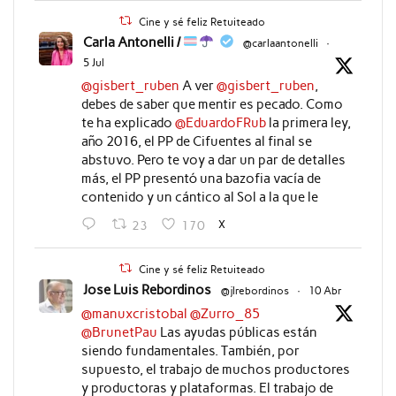
Cine y sé feliz Retuiteado
Carla Antonelli /
@carlaantonelli
·
5 Jul
@gisbert_ruben
A ver
@gisbert_ruben
,
debes de saber que mentir es pecado. Como
te ha explicado
@EduardoFRub
la primera ley,
año 2016, el PP de Cifuentes al final se
abstuvo. Pero te voy a dar un par de detalles
más, el PP presentó una bazofia vacía de
contenido y un cántico al Sol a la que le
X
23
170
Cine y sé feliz Retuiteado
Jose Luis Rebordinos
@jlrebordinos
·
10 Abr
@manuxcristobal
@Zurro_85
@BrunetPau
Las ayudas públicas están
siendo fundamentales. También, por
supuesto, el trabajo de muchos productores
y productoras y plataformas. El trabajo de