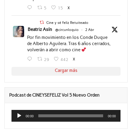
X
5
15
Cine y sé feliz Retuiteado
Beatriz Asín
@circunloquio
·
2 Abr
Por fin movimiento en los Conde Duque
de Alberto Aguilera. Tras 6 años cerrados,
volverán a abrir como cine
X
29
442
Cargar más
Podcast de CINEYSEFELIZ Vol 5 Nuevo Orden
Reproductor
de
00:00
00:00
audio