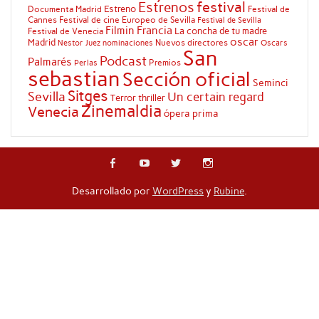
festival
Estrenos
Estreno
Documenta Madrid
Festival de
Cannes
Festival de cine Europeo de Sevilla
Festival de Sevilla
Filmin
Francia
La concha de tu madre
Festival de Venecia
oscar
Madrid
Nuevos directores
Oscars
Nestor Juez
nominaciones
San
Podcast
Palmarés
Premios
Perlas
sebastian
Sección oficial
Seminci
Sitges
Sevilla
Un certain regard
Terror
thriller
Zinemaldia
Venecia
ópera prima
Desarrollado por
WordPress
y
Rubine
.