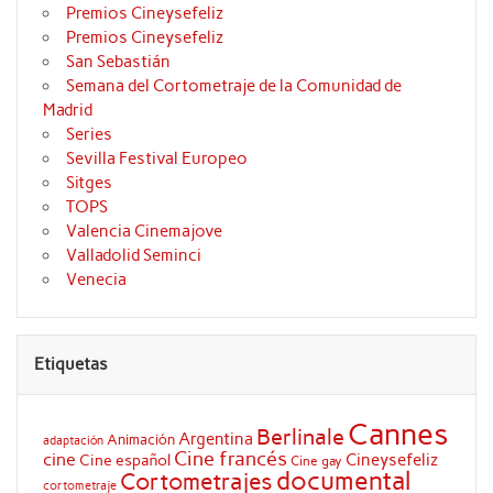
Premios Cineysefeliz
Premios Cineysefeliz
San Sebastián
Semana del Cortometraje de la Comunidad de
Madrid
Series
Sevilla Festival Europeo
Sitges
TOPS
Valencia Cinemajove
Valladolid Seminci
Venecia
Etiquetas
Cannes
Berlinale
Argentina
Animación
adaptación
Cine francés
cine
Cineysefeliz
Cine español
Cine gay
documental
Cortometrajes
cortometraje