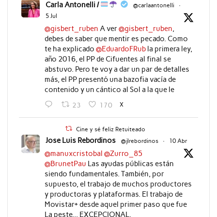
Carla Antonelli /
@carlaantonelli
·
5 Jul
@gisbert_ruben
A ver
@gisbert_ruben
,
debes de saber que mentir es pecado. Como
te ha explicado
@EduardoFRub
la primera ley,
año 2016, el PP de Cifuentes al final se
abstuvo. Pero te voy a dar un par de detalles
más, el PP presentó una bazofia vacía de
contenido y un cántico al Sol a la que le
X
23
170
Cine y sé feliz Retuiteado
Jose Luis Rebordinos
@jlrebordinos
·
10 Abr
@manuxcristobal
@Zurro_85
@BrunetPau
Las ayudas públicas están
siendo fundamentales. También, por
supuesto, el trabajo de muchos productores
y productoras y plataformas. El trabajo de
Movistar+ desde aquel primer paso que fue
La peste... EXCEPCIONAL.