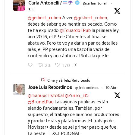
Carla Antonelli /
@carlaantonelli
·
5 Jul
@gisbert_ruben
A ver
@gisbert_ruben
,
debes de saber que mentir es pecado. Como
te ha explicado
@EduardoFRub
la primera ley,
año 2016, el PP de Cifuentes al final se
abstuvo. Pero te voy a dar un par de detalles
más, el PP presentó una bazofia vacía de
contenido y un cántico al Sol a la que le
X
23
170
Cine y sé feliz Retuiteado
Jose Luis Rebordinos
@jlrebordinos
·
10 Abr
@manuxcristobal
@Zurro_85
@BrunetPau
Las ayudas públicas están
siendo fundamentales. También, por
supuesto, el trabajo de muchos productores
y productoras y plataformas. El trabajo de
Movistar+ desde aquel primer paso que fue
La peste... EXCEPCIONAL.