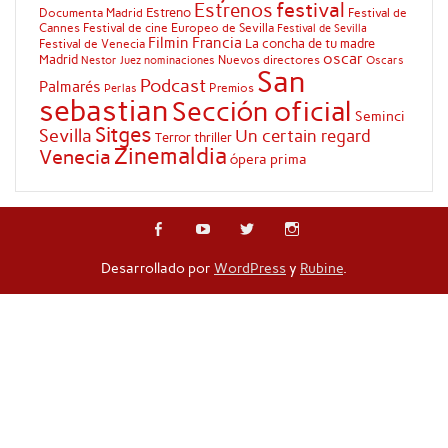
festival
Estrenos
Estreno
Documenta Madrid
Festival de
Cannes
Festival de cine Europeo de Sevilla
Festival de Sevilla
Filmin
Francia
La concha de tu madre
Festival de Venecia
oscar
Madrid
Nuevos directores
Oscars
Nestor Juez
nominaciones
San
Podcast
Palmarés
Premios
Perlas
sebastian
Sección oficial
Seminci
Sitges
Sevilla
Un certain regard
Terror
thriller
Zinemaldia
Venecia
ópera prima
Desarrollado por
WordPress
y
Rubine
.