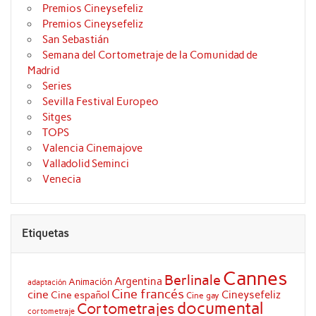
Premios Cineysefeliz
Premios Cineysefeliz
San Sebastián
Semana del Cortometraje de la Comunidad de
Madrid
Series
Sevilla Festival Europeo
Sitges
TOPS
Valencia Cinemajove
Valladolid Seminci
Venecia
Etiquetas
Cannes
Berlinale
Argentina
Animación
adaptación
Cine francés
cine
Cineysefeliz
Cine español
Cine gay
documental
Cortometrajes
cortometraje