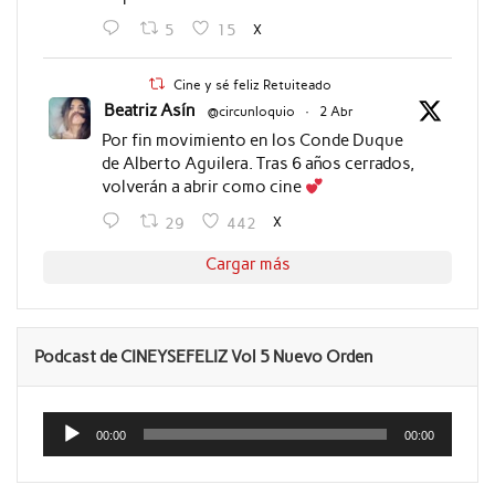
X
5
15
Cine y sé feliz Retuiteado
Beatriz Asín
@circunloquio
·
2 Abr
Por fin movimiento en los Conde Duque
de Alberto Aguilera. Tras 6 años cerrados,
volverán a abrir como cine
X
29
442
Cargar más
Podcast de CINEYSEFELIZ Vol 5 Nuevo Orden
Reproductor
de
00:00
00:00
audio