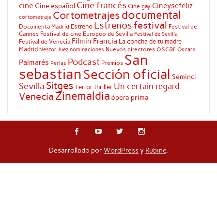
Cine francés
cine
Cineysefeliz
Cine español
Cine gay
documental
Cortometrajes
cortometraje
festival
Estrenos
Estreno
Documenta Madrid
Festival de
Cannes
Festival de cine Europeo de Sevilla
Festival de Sevilla
Filmin
Francia
La concha de tu madre
Festival de Venecia
oscar
Madrid
Nuevos directores
Oscars
Nestor Juez
nominaciones
San
Podcast
Palmarés
Premios
Perlas
sebastian
Sección oficial
Seminci
Sitges
Sevilla
Un certain regard
Terror
thriller
Zinemaldia
Venecia
ópera prima
Desarrollado por
WordPress
y
Rubine
.