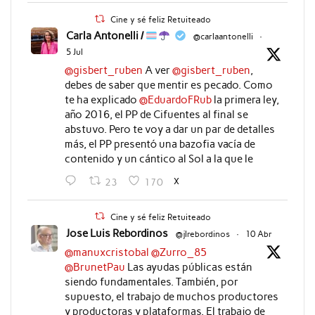
Cine y sé feliz Retuiteado
Carla Antonelli /
@carlaantonelli
·
5 Jul
@gisbert_ruben
A ver
@gisbert_ruben
,
debes de saber que mentir es pecado. Como
te ha explicado
@EduardoFRub
la primera ley,
año 2016, el PP de Cifuentes al final se
abstuvo. Pero te voy a dar un par de detalles
más, el PP presentó una bazofia vacía de
contenido y un cántico al Sol a la que le
X
23
170
Cine y sé feliz Retuiteado
Jose Luis Rebordinos
@jlrebordinos
·
10 Abr
@manuxcristobal
@Zurro_85
@BrunetPau
Las ayudas públicas están
siendo fundamentales. También, por
supuesto, el trabajo de muchos productores
y productoras y plataformas. El trabajo de