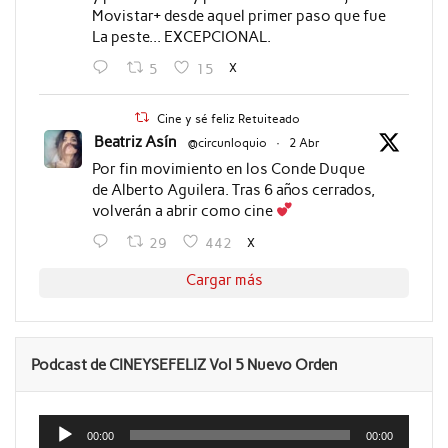
Movistar+ desde aquel primer paso que fue
La peste... EXCEPCIONAL.
X
5
15
Cine y sé feliz Retuiteado
Beatriz Asín
@circunloquio
·
2 Abr
Por fin movimiento en los Conde Duque
de Alberto Aguilera. Tras 6 años cerrados,
volverán a abrir como cine
X
29
442
Cargar más
Podcast de CINEYSEFELIZ Vol 5 Nuevo Orden
Reproductor
de
00:00
00:00