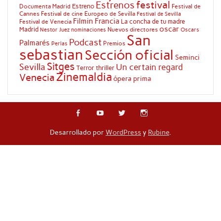
festival
Estrenos
Estreno
Documenta Madrid
Festival de
Cannes
Festival de cine Europeo de Sevilla
Festival de Sevilla
Filmin
Francia
La concha de tu madre
Festival de Venecia
oscar
Madrid
Nuevos directores
Oscars
Nestor Juez
nominaciones
San
Podcast
Palmarés
Premios
Perlas
sebastian
Sección oficial
Seminci
Sitges
Sevilla
Un certain regard
Terror
thriller
Zinemaldia
Venecia
ópera prima
Desarrollado por
WordPress
y
Rubine
.