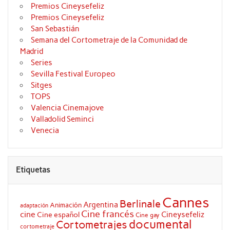
Premios Cineysefeliz
Premios Cineysefeliz
San Sebastián
Semana del Cortometraje de la Comunidad de
Madrid
Series
Sevilla Festival Europeo
Sitges
TOPS
Valencia Cinemajove
Valladolid Seminci
Venecia
Etiquetas
Cannes
Berlinale
Argentina
Animación
adaptación
Cine francés
cine
Cineysefeliz
Cine español
Cine gay
documental
Cortometrajes
cortometraje