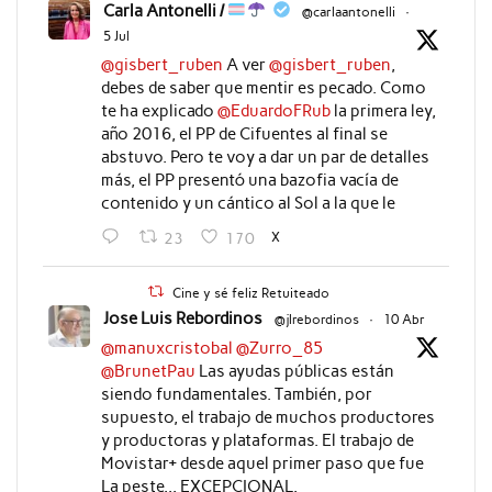
Carla Antonelli /
@carlaantonelli
·
5 Jul
@gisbert_ruben
A ver
@gisbert_ruben
,
debes de saber que mentir es pecado. Como
te ha explicado
@EduardoFRub
la primera ley,
año 2016, el PP de Cifuentes al final se
abstuvo. Pero te voy a dar un par de detalles
más, el PP presentó una bazofia vacía de
contenido y un cántico al Sol a la que le
X
23
170
Cine y sé feliz Retuiteado
Jose Luis Rebordinos
@jlrebordinos
·
10 Abr
@manuxcristobal
@Zurro_85
@BrunetPau
Las ayudas públicas están
siendo fundamentales. También, por
supuesto, el trabajo de muchos productores
y productoras y plataformas. El trabajo de
Movistar+ desde aquel primer paso que fue
La peste... EXCEPCIONAL.