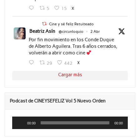
X
5
15
Cine y sé feliz Retuiteado
Beatriz Asín
@circunloquio
·
2 Abr
Por fin movimiento en los Conde Duque
de Alberto Aguilera. Tras 6 años cerrados,
volverán a abrir como cine
X
29
442
Cargar más
Podcast de CINEYSEFELIZ Vol 5 Nuevo Orden
Reproductor
de
00:00
00:00
audio