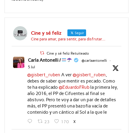
Cine y sé feliz
Seguir
Cine para amar, para sentir, para disfrutar...
Cine y sé feliz Retuiteado
Carla Antonelli /
@carlaantonelli
·
5 Jul
@gisbert_ruben
A ver
@gisbert_ruben
,
debes de saber que mentir es pecado. Como
te ha explicado
@EduardoFRub
la primera ley,
año 2016, el PP de Cifuentes al final se
abstuvo. Pero te voy a dar un par de detalles
más, el PP presentó una bazofia vacía de
contenido y un cántico al Sol a la que le
X
23
170