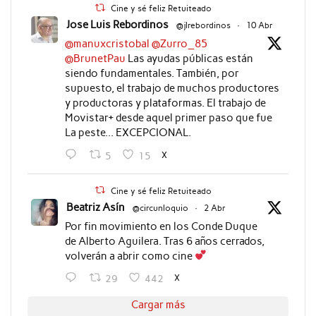
Cine y sé feliz Retuiteado
Jose Luis Rebordinos
@jlrebordinos
·
10 Abr
@manuxcristobal
@Zurro_85
@BrunetPau
Las ayudas públicas están
siendo fundamentales. También, por
supuesto, el trabajo de muchos productores
y productoras y plataformas. El trabajo de
Movistar+ desde aquel primer paso que fue
La peste... EXCEPCIONAL.
X
5
15
Cine y sé feliz Retuiteado
Beatriz Asín
@circunloquio
·
2 Abr
Por fin movimiento en los Conde Duque
de Alberto Aguilera. Tras 6 años cerrados,
volverán a abrir como cine
X
29
442
Cargar más