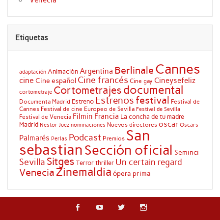
Etiquetas
Cannes
Berlinale
Argentina
Animación
adaptación
Cine francés
cine
Cineysefeliz
Cine español
Cine gay
documental
Cortometrajes
cortometraje
festival
Estrenos
Estreno
Documenta Madrid
Festival de
Cannes
Festival de cine Europeo de Sevilla
Festival de Sevilla
Filmin
Francia
La concha de tu madre
Festival de Venecia
oscar
Madrid
Nuevos directores
Oscars
Nestor Juez
nominaciones
San
Podcast
Palmarés
Premios
Perlas
sebastian
Sección oficial
Seminci
Sitges
Sevilla
Un certain regard
Terror
thriller
Zinemaldia
Venecia
ópera prima