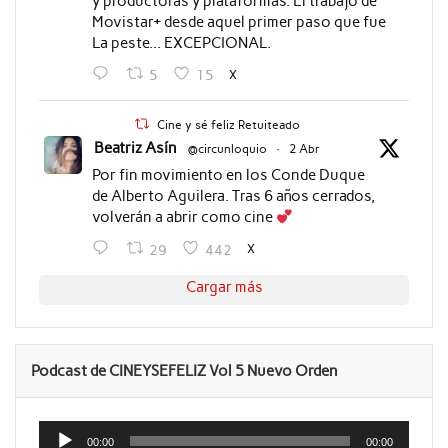
y productoras y plataformas. El trabajo de
Movistar+ desde aquel primer paso que fue
La peste... EXCEPCIONAL.
X
5
15
Cine y sé feliz Retuiteado
Beatriz Asín
@circunloquio
·
2 Abr
Por fin movimiento en los Conde Duque
de Alberto Aguilera. Tras 6 años cerrados,
volverán a abrir como cine
X
29
442
Cargar más
Podcast de CINEYSEFELIZ Vol 5 Nuevo Orden
Reproductor
de
00:00
00:00