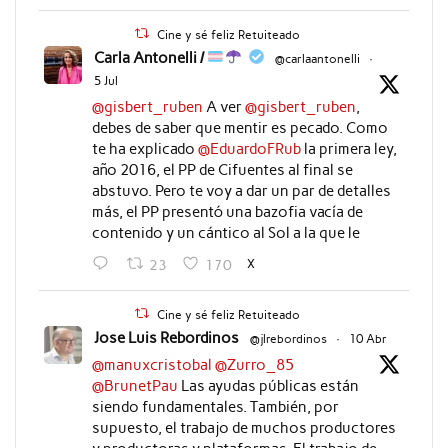
Cine y sé feliz Retuiteado
Carla Antonelli /
@carlaantonelli
·
5 Jul
@gisbert_ruben
A ver
@gisbert_ruben
,
debes de saber que mentir es pecado. Como
te ha explicado
@EduardoFRub
la primera ley,
año 2016, el PP de Cifuentes al final se
abstuvo. Pero te voy a dar un par de detalles
más, el PP presentó una bazofia vacía de
contenido y un cántico al Sol a la que le
X
23
170
Cine y sé feliz Retuiteado
Jose Luis Rebordinos
@jlrebordinos
·
10 Abr
@manuxcristobal
@Zurro_85
@BrunetPau
Las ayudas públicas están
siendo fundamentales. También, por
supuesto, el trabajo de muchos productores