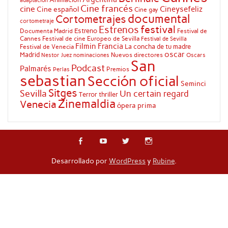
adaptación
Cine francés
cine
Cineysefeliz
Cine español
Cine gay
documental
Cortometrajes
cortometraje
festival
Estrenos
Estreno
Documenta Madrid
Festival de
Cannes
Festival de cine Europeo de Sevilla
Festival de Sevilla
Filmin
Francia
La concha de tu madre
Festival de Venecia
oscar
Madrid
Nuevos directores
Oscars
Nestor Juez
nominaciones
San
Podcast
Palmarés
Premios
Perlas
sebastian
Sección oficial
Seminci
Sitges
Sevilla
Un certain regard
Terror
thriller
Zinemaldia
Venecia
ópera prima
Desarrollado por
WordPress
y
Rubine
.