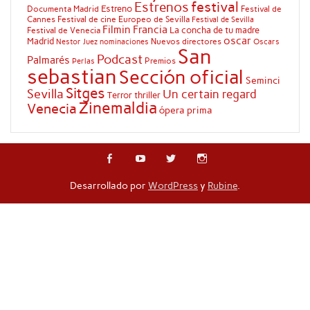
festival
Estrenos
Estreno
Documenta Madrid
Festival de
Cannes
Festival de cine Europeo de Sevilla
Festival de Sevilla
Filmin
Francia
La concha de tu madre
Festival de Venecia
oscar
Madrid
Nuevos directores
Oscars
Nestor Juez
nominaciones
San
Podcast
Palmarés
Premios
Perlas
sebastian
Sección oficial
Seminci
Sitges
Sevilla
Un certain regard
Terror
thriller
Zinemaldia
Venecia
ópera prima
Desarrollado por
WordPress
y
Rubine
.