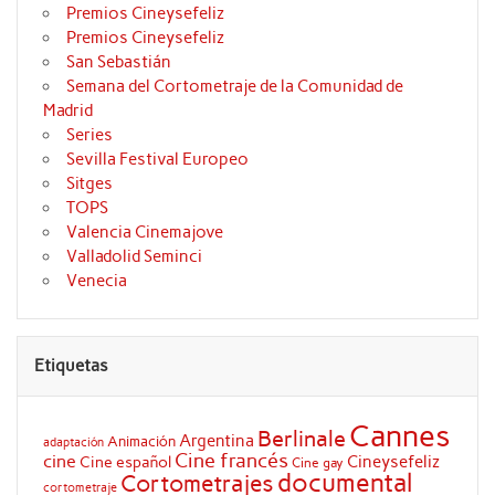
Premios Cineysefeliz
Premios Cineysefeliz
San Sebastián
Semana del Cortometraje de la Comunidad de
Madrid
Series
Sevilla Festival Europeo
Sitges
TOPS
Valencia Cinemajove
Valladolid Seminci
Venecia
Etiquetas
Cannes
Berlinale
Argentina
Animación
adaptación
Cine francés
cine
Cineysefeliz
Cine español
Cine gay
documental
Cortometrajes
cortometraje