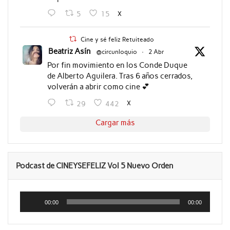
X
5
15
Cine y sé feliz Retuiteado
Beatriz Asín
@circunloquio
·
2 Abr
Por fin movimiento en los Conde Duque
de Alberto Aguilera. Tras 6 años cerrados,
volverán a abrir como cine 💕
X
29
442
Cargar más
Podcast de CINEYSEFELIZ Vol 5 Nuevo Orden
Reproductor
de
00:00
00:00
audio