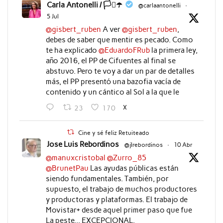
Carla Antonelli / 🏳️‍⚧️☂️
@carlaantonelli
·
5 Jul
@gisbert_ruben
A ver
@gisbert_ruben
,
debes de saber que mentir es pecado. Como
te ha explicado
@EduardoFRub
la primera ley,
año 2016, el PP de Cifuentes al final se
abstuvo. Pero te voy a dar un par de detalles
más, el PP presentó una bazofia vacía de
contenido y un cántico al Sol a la que le
X
23
170
Cine y sé feliz Retuiteado
Jose Luis Rebordinos
@jlrebordinos
·
10 Abr
@manuxcristobal
@Zurro_85
@BrunetPau
Las ayudas públicas están
siendo fundamentales. También, por
supuesto, el trabajo de muchos productores
y productoras y plataformas. El trabajo de
Movistar+ desde aquel primer paso que fue
La peste... EXCEPCIONAL.