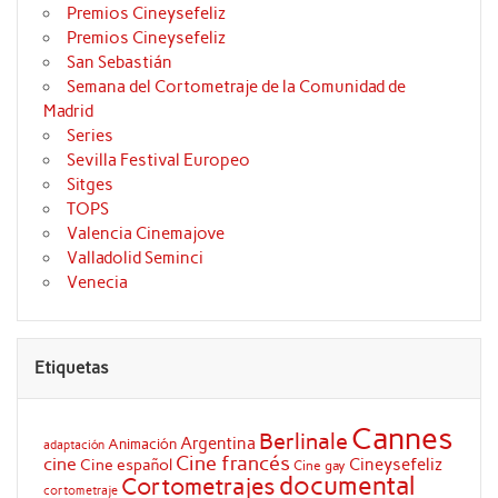
Premios Cineysefeliz
Premios Cineysefeliz
San Sebastián
Semana del Cortometraje de la Comunidad de
Madrid
Series
Sevilla Festival Europeo
Sitges
TOPS
Valencia Cinemajove
Valladolid Seminci
Venecia
Etiquetas
Cannes
Berlinale
Argentina
Animación
adaptación
Cine francés
cine
Cineysefeliz
Cine español
Cine gay
documental
Cortometrajes
cortometraje