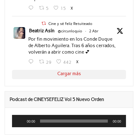
X
5
15
Cine y sé feliz Retuiteado
Beatriz Asín
@circunloquio
·
2 Abr
Por fin movimiento en los Conde Duque
de Alberto Aguilera. Tras 6 años cerrados,
volverán a abrir como cine 💕
X
29
442
Cargar más
Podcast de CINEYSEFELIZ Vol 5 Nuevo Orden
Reproductor
de
00:00
00:00
audio