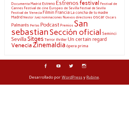
festival
Estrenos
Estreno
Documenta Madrid
Festival de
Cannes
Festival de cine Europeo de Sevilla
Festival de Sevilla
Filmin
Francia
La concha de tu madre
Festival de Venecia
oscar
Madrid
Nuevos directores
Oscars
Nestor Juez
nominaciones
San
Podcast
Palmarés
Premios
Perlas
sebastian
Sección oficial
Seminci
Sitges
Sevilla
Un certain regard
Terror
thriller
Zinemaldia
Venecia
ópera prima
Desarrollado por
WordPress
y
Rubine
.