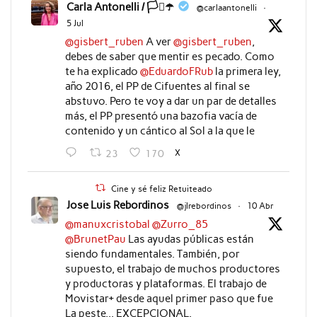
Carla Antonelli / 🏳️‍⚧️☂️
@carlaantonelli
·
5 Jul
@gisbert_ruben
A ver
@gisbert_ruben
,
debes de saber que mentir es pecado. Como
te ha explicado
@EduardoFRub
la primera ley,
año 2016, el PP de Cifuentes al final se
abstuvo. Pero te voy a dar un par de detalles
más, el PP presentó una bazofia vacía de
contenido y un cántico al Sol a la que le
X
23
170
Cine y sé feliz Retuiteado
Jose Luis Rebordinos
@jlrebordinos
·
10 Abr
@manuxcristobal
@Zurro_85
@BrunetPau
Las ayudas públicas están
siendo fundamentales. También, por
supuesto, el trabajo de muchos productores
y productoras y plataformas. El trabajo de
Movistar+ desde aquel primer paso que fue
La peste... EXCEPCIONAL.