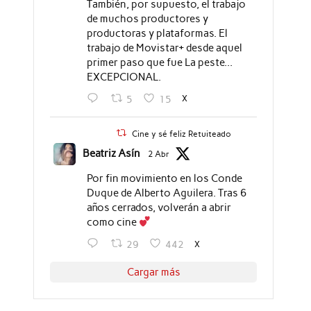
También, por supuesto, el trabajo
de muchos productores y
productoras y plataformas. El
trabajo de Movistar+ desde aquel
primer paso que fue La peste...
EXCEPCIONAL.
X
5
15
Cine y sé feliz Retuiteado
Beatriz Asín
2 Abr
Por fin movimiento en los Conde
Duque de Alberto Aguilera. Tras 6
años cerrados, volverán a abrir
como cine
X
29
442
Cargar más