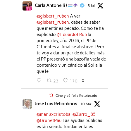
Carla Antonelli /
5 Jul
@gisbert_ruben
A ver
@gisbert_ruben
, debes de saber
que mentir es pecado. Como te ha
explicado
@EduardoFRub
la
primera ley, año 2016, el PP de
Cifuentes al final se abstuvo. Pero
te voy a dar un par de detalles más,
el PP presentó una bazofia vacía de
contenido y un cántico al Sol a la
que le
X
23
170
Cine y sé feliz Retuiteado
Jose Luis Rebordinos
10 Abr
@manuxcristobal
@Zurro_85
@BrunetPau
Las ayudas públicas
están siendo fundamentales.