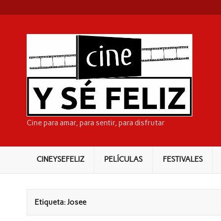
Skip
to
content
CI
Cine para amar, para sentir, para disfrutar
CINEYSEFELIZ
PELÍCULAS
FESTIVALES
Etiqueta:
Josee