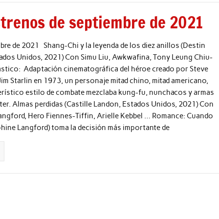
strenos de septiembre de 2021
bre de 2021 Shang-Chi y la leyenda de los diez anillos (Destin
tados Unidos, 2021) Con Simu Liu, Awkwafina, Tony Leung Chiu-
stico: Adaptación cinematográfica del héroe creado por Steve
Jim Starlin en 1973, un personaje mitad chino, mitad americano,
erístico estilo de combate mezclaba kung-fu, nunchacos y armas
ter. Almas perdidas (Castille Landon, Estados Unidos, 2021) Con
angford, Hero Fiennes-Tiffin, Arielle Kebbel … Romance: Cuando
phine Langford) toma la decisión más importante de