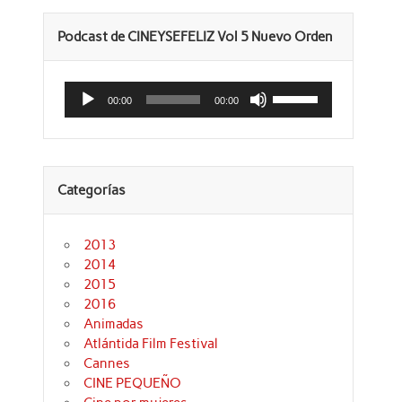
Podcast de CINEYSEFELIZ Vol 5 Nuevo Orden
Reproductor
Utiliza
de
las
00:00
00:00
audio
teclas
de
flecha
arriba/abajo
para
aumentar
Categorías
o
disminuir
el
volumen.
2013
2014
2015
2016
Animadas
Atlántida Film Festival
Cannes
CINE PEQUEÑO