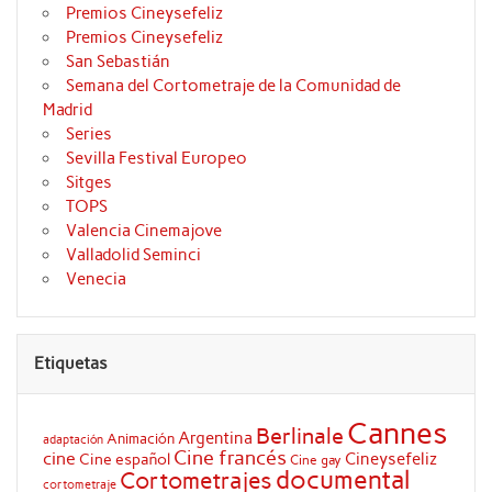
Premios Cineysefeliz
Premios Cineysefeliz
San Sebastián
Semana del Cortometraje de la Comunidad de
Madrid
Series
Sevilla Festival Europeo
Sitges
TOPS
Valencia Cinemajove
Valladolid Seminci
Venecia
Etiquetas
Cannes
Berlinale
Argentina
Animación
adaptación
Cine francés
cine
Cineysefeliz
Cine español
Cine gay
documental
Cortometrajes
cortometraje