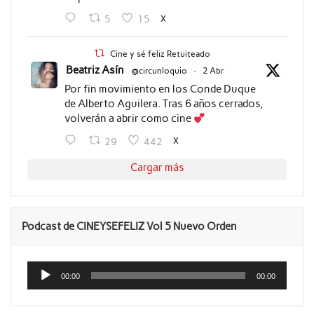
X
5
15
Cine y sé feliz Retuiteado
Beatriz Asín
@circunloquio
·
2 Abr
Por fin movimiento en los Conde Duque
de Alberto Aguilera. Tras 6 años cerrados,
volverán a abrir como cine
X
29
442
Cargar más
Podcast de CINEYSEFELIZ Vol 5 Nuevo Orden
Reproductor
de
00:00
00:00
audio