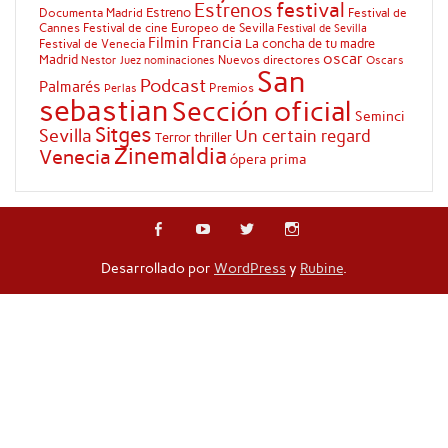
festival
Estrenos
Estreno
Documenta Madrid
Festival de
Cannes
Festival de cine Europeo de Sevilla
Festival de Sevilla
Filmin
Francia
La concha de tu madre
Festival de Venecia
oscar
Madrid
Nuevos directores
Oscars
Nestor Juez
nominaciones
San
Podcast
Palmarés
Premios
Perlas
sebastian
Sección oficial
Seminci
Sitges
Sevilla
Un certain regard
Terror
thriller
Zinemaldia
Venecia
ópera prima
Desarrollado por
WordPress
y
Rubine
.