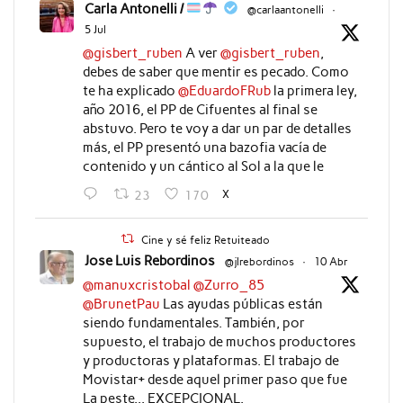
Carla Antonelli /
@carlaantonelli
·
5 Jul
@gisbert_ruben
A ver
@gisbert_ruben
,
debes de saber que mentir es pecado. Como
te ha explicado
@EduardoFRub
la primera ley,
año 2016, el PP de Cifuentes al final se
abstuvo. Pero te voy a dar un par de detalles
más, el PP presentó una bazofia vacía de
contenido y un cántico al Sol a la que le
X
23
170
Cine y sé feliz Retuiteado
Jose Luis Rebordinos
@jlrebordinos
·
10 Abr
@manuxcristobal
@Zurro_85
@BrunetPau
Las ayudas públicas están
siendo fundamentales. También, por
supuesto, el trabajo de muchos productores
y productoras y plataformas. El trabajo de
Movistar+ desde aquel primer paso que fue
La peste... EXCEPCIONAL.