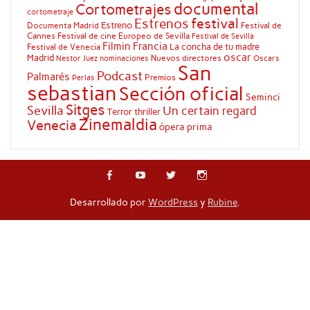
documental
Cortometrajes
cortometraje
festival
Estrenos
Estreno
Documenta Madrid
Festival de
Cannes
Festival de cine Europeo de Sevilla
Festival de Sevilla
Filmin
Francia
La concha de tu madre
Festival de Venecia
oscar
Madrid
Nuevos directores
Oscars
Nestor Juez
nominaciones
San
Podcast
Palmarés
Premios
Perlas
sebastian
Sección oficial
Seminci
Sitges
Sevilla
Un certain regard
Terror
thriller
Zinemaldia
Venecia
ópera prima
Desarrollado por
WordPress
y
Rubine
.