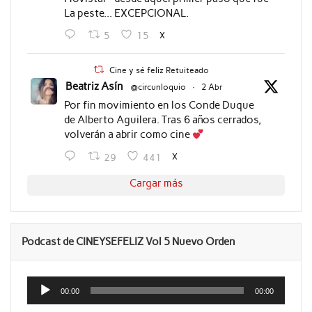
La peste... EXCEPCIONAL.
X
5
15
Cine y sé feliz Retuiteado
Beatriz Asín
@circunloquio
·
2 Abr
Por fin movimiento en los Conde Duque
de Alberto Aguilera. Tras 6 años cerrados,
volverán a abrir como cine
X
29
441
Cargar más
Podcast de CINEYSEFELIZ Vol 5 Nuevo Orden
Reproductor
de
00:00
00:00
audio