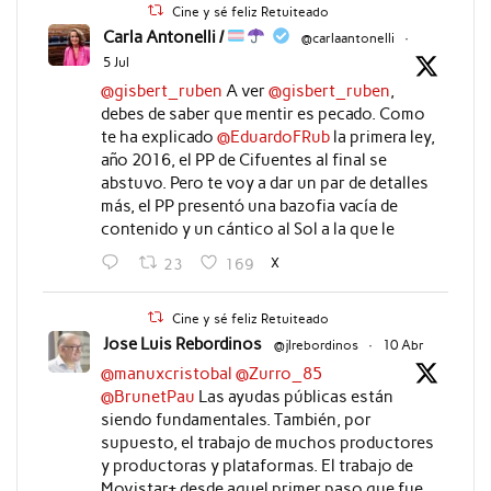
Cine y sé feliz Retuiteado
Carla Antonelli /
@carlaantonelli
·
5 Jul
@gisbert_ruben
A ver
@gisbert_ruben
,
debes de saber que mentir es pecado. Como
te ha explicado
@EduardoFRub
la primera ley,
año 2016, el PP de Cifuentes al final se
abstuvo. Pero te voy a dar un par de detalles
más, el PP presentó una bazofia vacía de
contenido y un cántico al Sol a la que le
X
23
169
Cine y sé feliz Retuiteado
Jose Luis Rebordinos
@jlrebordinos
·
10 Abr
@manuxcristobal
@Zurro_85
@BrunetPau
Las ayudas públicas están
siendo fundamentales. También, por
supuesto, el trabajo de muchos productores
y productoras y plataformas. El trabajo de
Movistar+ desde aquel primer paso que fue