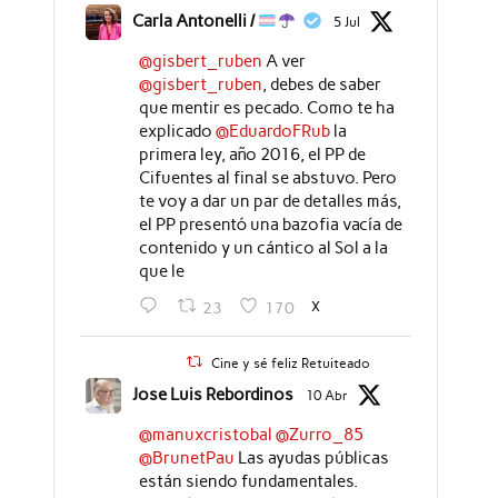
Carla Antonelli /
5 Jul
@gisbert_ruben
A ver
@gisbert_ruben
, debes de saber
que mentir es pecado. Como te ha
explicado
@EduardoFRub
la
primera ley, año 2016, el PP de
Cifuentes al final se abstuvo. Pero
te voy a dar un par de detalles más,
el PP presentó una bazofia vacía de
contenido y un cántico al Sol a la
que le
X
23
170
Cine y sé feliz Retuiteado
Jose Luis Rebordinos
10 Abr
@manuxcristobal
@Zurro_85
@BrunetPau
Las ayudas públicas
están siendo fundamentales.