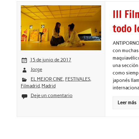
III Fi
todo 
ANTIPORNO Y
con muchas 
maquiavélico
15 de junio de 2017
una sección 
Jorge
como siempre
EL MEJOR CINE
,
FESTIVALES
,
japonés llam
Filmadrid
,
Madrid
internacion
Deje un comentario
Leer más