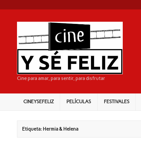
Skip
to
content
CI
Cine para amar, para sentir, para disfrutar
CINEYSEFELIZ
PELÍCULAS
FESTIVALES
Etiqueta:
Hermia & Helena