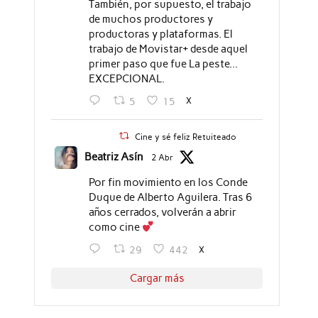
También, por supuesto, el trabajo
de muchos productores y
productoras y plataformas. El
trabajo de Movistar+ desde aquel
primer paso que fue La peste...
EXCEPCIONAL.
X
5
15
Cine y sé feliz Retuiteado
Beatriz Asín
2 Abr
Por fin movimiento en los Conde
Duque de Alberto Aguilera. Tras 6
años cerrados, volverán a abrir
como cine
X
29
442
Cargar más