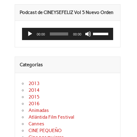
Podcast de CINEYSEFELIZ Vol 5 Nuevo Orden
Reproductor
Utiliza
de
las
00:00
00:00
audio
teclas
de
flecha
arriba/abajo
para
aumentar
Categorías
o
disminuir
el
volumen.
2013
2014
2015
2016
Animadas
Atlántida Film Festival
Cannes
CINE PEQUEÑO