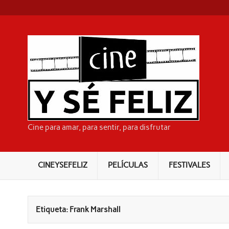
Skip
to
content
CI
Cine para amar, para sentir, para disfrutar
CINEYSEFELIZ
PELÍCULAS
FESTIVALES
Etiqueta:
Frank Marshall