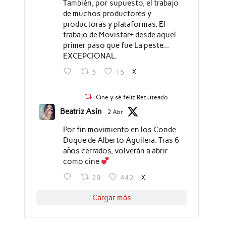
También, por supuesto, el trabajo
de muchos productores y
productoras y plataformas. El
trabajo de Movistar+ desde aquel
primer paso que fue La peste...
EXCEPCIONAL.
X
5
15
Cine y sé feliz Retuiteado
Beatriz Asín
2 Abr
Por fin movimiento en los Conde
Duque de Alberto Aguilera. Tras 6
años cerrados, volverán a abrir
como cine
X
29
442
Cargar más