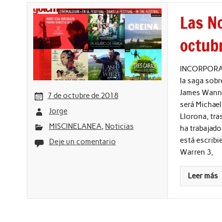
Las No
octub
INCORPORACI
la saga sobr
James Wann, 
7 de octubre de 2018
será Michael
Jorge
Llorona, tra
MISCINELANEA
,
Noticias
ha trabajado
está escribi
Deje un comentario
Warren 3,
Leer más