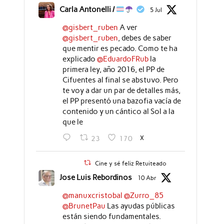
Carla Antonelli /
5 Jul
@gisbert_ruben
A ver
@gisbert_ruben
, debes de saber
que mentir es pecado. Como te ha
explicado
@EduardoFRub
la
primera ley, año 2016, el PP de
Cifuentes al final se abstuvo. Pero
te voy a dar un par de detalles más,
el PP presentó una bazofia vacía de
contenido y un cántico al Sol a la
que le
X
23
170
Cine y sé feliz Retuiteado
Jose Luis Rebordinos
10 Abr
@manuxcristobal
@Zurro_85
@BrunetPau
Las ayudas públicas
están siendo fundamentales.