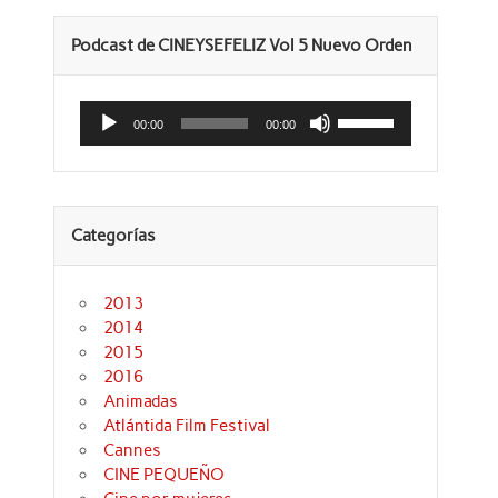
Podcast de CINEYSEFELIZ Vol 5 Nuevo Orden
Reproductor
Utiliza
de
las
00:00
00:00
audio
teclas
de
flecha
arriba/abajo
para
aumentar
Categorías
o
disminuir
el
volumen.
2013
2014
2015
2016
Animadas
Atlántida Film Festival
Cannes
CINE PEQUEÑO