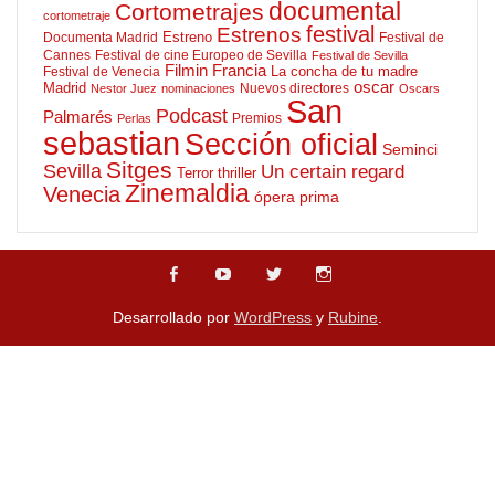
documental
Cortometrajes
cortometraje
Estrenos
festival
Estreno
Documenta Madrid
Festival de
Cannes
Festival de cine Europeo de Sevilla
Festival de Sevilla
Filmin
Francia
La concha de tu madre
Festival de Venecia
oscar
Madrid
Nuevos directores
Nestor Juez
nominaciones
Oscars
San
Podcast
Palmarés
Premios
Perlas
sebastian
Sección oficial
Seminci
Sitges
Sevilla
Un certain regard
Terror
thriller
Zinemaldia
Venecia
ópera prima
Desarrollado por
WordPress
y
Rubine
.