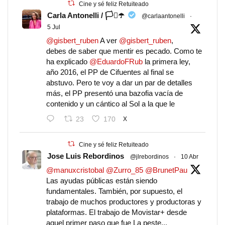
Cine y sé feliz Retuiteado
Carla Antonelli / 🏳️‍⚧️☂️
@carlaantonelli
·
5 Jul
@gisbert_ruben
A ver
@gisbert_ruben
,
debes de saber que mentir es pecado. Como te
ha explicado
@EduardoFRub
la primera ley,
año 2016, el PP de Cifuentes al final se
abstuvo. Pero te voy a dar un par de detalles
más, el PP presentó una bazofia vacía de
contenido y un cántico al Sol a la que le
23
170
X
Cine y sé feliz Retuiteado
Jose Luis Rebordinos
@jlrebordinos
·
10 Abr
@manuxcristobal
@Zurro_85
@BrunetPau
Las ayudas públicas están siendo
fundamentales. También, por supuesto, el
trabajo de muchos productores y productoras y
plataformas. El trabajo de Movistar+ desde
aquel primer paso que fue La peste...