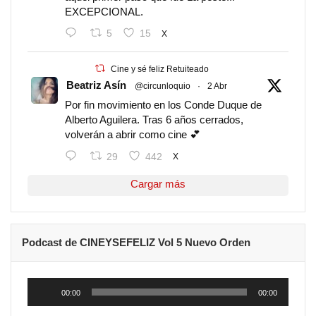
EXCEPCIONAL.
5
15
X
Cine y sé feliz Retuiteado
Beatriz Asín
@circunloquio
·
2 Abr
Por fin movimiento en los Conde Duque de
Alberto Aguilera. Tras 6 años cerrados,
volverán a abrir como cine 💕
29
442
X
Cargar más
Podcast de CINEYSEFELIZ Vol 5 Nuevo Orden
Reproductor
de
00:00
00:00
audio