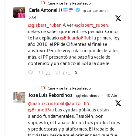
Cine y sé feliz Retuiteado
Carla Antonelli /
@carlaantonelli
·
5 Jul
@gisbert_ruben
A ver
@gisbert_ruben
,
debes de saber que mentir es pecado. Como
te ha explicado
@EduardoFRub
la primera ley,
año 2016, el PP de Cifuentes al final se
abstuvo. Pero te voy a dar un par de detalles
más, el PP presentó una bazofia vacía de
contenido y un cántico al Sol a la que le
X
23
170
Cine y sé feliz Retuiteado
Jose Luis Rebordinos
@jlrebordinos
·
10 Abr
@manuxcristobal
@Zurro_85
@BrunetPau
Las ayudas públicas están
siendo fundamentales. También, por
supuesto, el trabajo de muchos productores
y productoras y plataformas. El trabajo de
Movistar+ desde aquel primer paso que fue