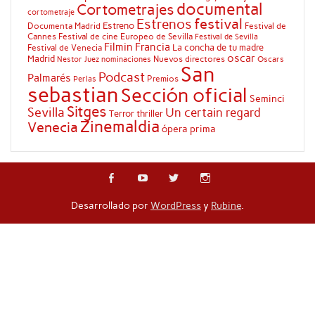
documental
Cortometrajes
cortometraje
festival
Estrenos
Estreno
Documenta Madrid
Festival de
Cannes
Festival de cine Europeo de Sevilla
Festival de Sevilla
Filmin
Francia
La concha de tu madre
Festival de Venecia
oscar
Madrid
Nuevos directores
Oscars
Nestor Juez
nominaciones
San
Podcast
Palmarés
Premios
Perlas
sebastian
Sección oficial
Seminci
Sitges
Sevilla
Un certain regard
Terror
thriller
Zinemaldia
Venecia
ópera prima
Desarrollado por
WordPress
y
Rubine
.