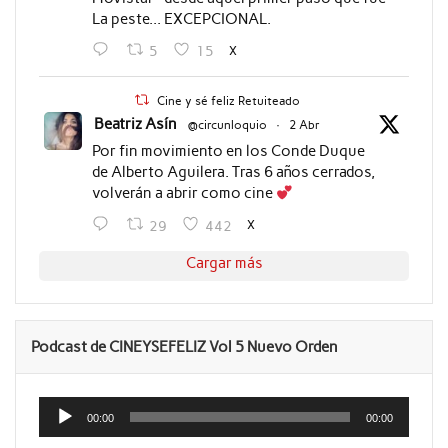
La peste... EXCEPCIONAL.
X
5
15
Cine y sé feliz Retuiteado
Beatriz Asín
@circunloquio
·
2 Abr
Por fin movimiento en los Conde Duque
de Alberto Aguilera. Tras 6 años cerrados,
volverán a abrir como cine
X
29
442
Cargar más
Podcast de CINEYSEFELIZ Vol 5 Nuevo Orden
Reproductor
de
00:00
00:00
audio