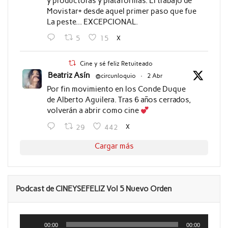
y productoras y plataformas. El trabajo de
Movistar+ desde aquel primer paso que fue
La peste... EXCEPCIONAL.
X
5
15
Cine y sé feliz Retuiteado
Beatriz Asín
@circunloquio
·
2 Abr
Por fin movimiento en los Conde Duque
de Alberto Aguilera. Tras 6 años cerrados,
volverán a abrir como cine
X
29
442
Cargar más
Podcast de CINEYSEFELIZ Vol 5 Nuevo Orden
Reproductor
de
00:00
00:00