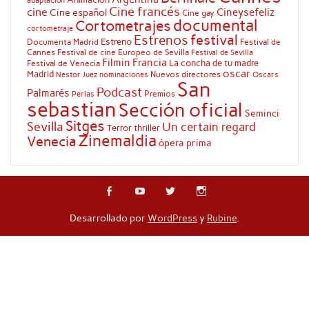
adaptación
Cine francés
cine
Cineysefeliz
Cine español
Cine gay
documental
Cortometrajes
cortometraje
festival
Estrenos
Estreno
Documenta Madrid
Festival de
Cannes
Festival de cine Europeo de Sevilla
Festival de Sevilla
Filmin
Francia
La concha de tu madre
Festival de Venecia
oscar
Madrid
Nuevos directores
Oscars
Nestor Juez
nominaciones
San
Podcast
Palmarés
Premios
Perlas
sebastian
Sección oficial
Seminci
Sitges
Sevilla
Un certain regard
Terror
thriller
Zinemaldia
Venecia
ópera prima
Desarrollado por
WordPress
y
Rubine
.