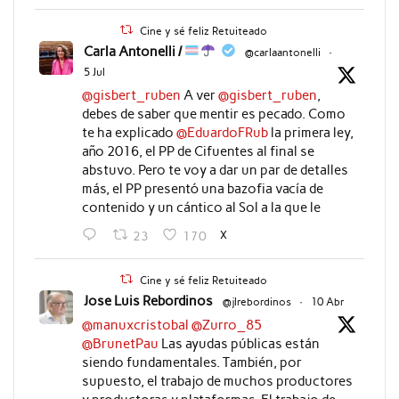
Cine y sé feliz Retuiteado
Carla Antonelli /
@carlaantonelli
·
5 Jul
@gisbert_ruben
A ver
@gisbert_ruben
,
debes de saber que mentir es pecado. Como
te ha explicado
@EduardoFRub
la primera ley,
año 2016, el PP de Cifuentes al final se
abstuvo. Pero te voy a dar un par de detalles
más, el PP presentó una bazofia vacía de
contenido y un cántico al Sol a la que le
X
23
170
Cine y sé feliz Retuiteado
Jose Luis Rebordinos
@jlrebordinos
·
10 Abr
@manuxcristobal
@Zurro_85
@BrunetPau
Las ayudas públicas están
siendo fundamentales. También, por
supuesto, el trabajo de muchos productores