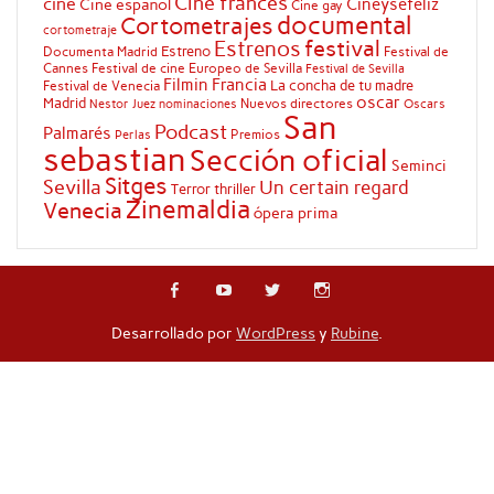
Cine francés
cine
Cineysefeliz
Cine español
Cine gay
documental
Cortometrajes
cortometraje
festival
Estrenos
Estreno
Documenta Madrid
Festival de
Cannes
Festival de cine Europeo de Sevilla
Festival de Sevilla
Filmin
Francia
La concha de tu madre
Festival de Venecia
oscar
Madrid
Nuevos directores
Oscars
Nestor Juez
nominaciones
San
Podcast
Palmarés
Premios
Perlas
sebastian
Sección oficial
Seminci
Sitges
Sevilla
Un certain regard
Terror
thriller
Zinemaldia
Venecia
ópera prima
Desarrollado por
WordPress
y
Rubine
.