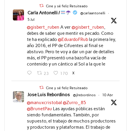
Cine y sé feliz Retuiteado
Carla Antonelli /
@carlaantonelli
·
5 Jul
@gisbert_ruben
A ver
@gisbert_ruben
,
debes de saber que mentir es pecado. Como
te ha explicado
@EduardoFRub
la primera ley,
año 2016, el PP de Cifuentes al final se
abstuvo. Pero te voy a dar un par de detalles
más, el PP presentó una bazofia vacía de
contenido y un cántico al Sol a la que le
X
23
170
Cine y sé feliz Retuiteado
Jose Luis Rebordinos
@jlrebordinos
·
10 Abr
@manuxcristobal
@Zurro_85
@BrunetPau
Las ayudas públicas están
siendo fundamentales. También, por
supuesto, el trabajo de muchos productores
y productoras y plataformas. El trabajo de