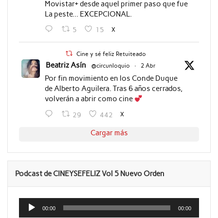
Movistar+ desde aquel primer paso que fue
La peste... EXCEPCIONAL.
X
5
15
Cine y sé feliz Retuiteado
Beatriz Asín
@circunloquio
·
2 Abr
Por fin movimiento en los Conde Duque
de Alberto Aguilera. Tras 6 años cerrados,
volverán a abrir como cine
X
29
442
Cargar más
Podcast de CINEYSEFELIZ Vol 5 Nuevo Orden
Reproductor
de
00:00
00:00
audio