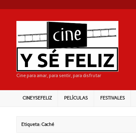
Skip
to
content
CI
Cine para amar, para sentir, para disfrutar
CINEYSEFELIZ
PELÍCULAS
FESTIVALES
Etiqueta:
Caché