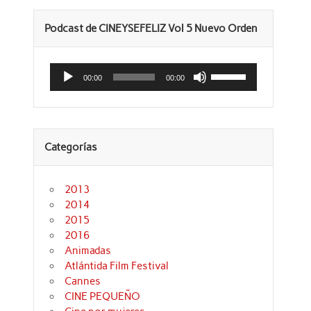
Podcast de CINEYSEFELIZ Vol 5 Nuevo Orden
Reproductor
Utiliza
de
las
00:00
00:00
audio
teclas
de
flecha
arriba/abajo
para
aumentar
Categorías
o
disminuir
el
volumen.
2013
2014
2015
2016
Animadas
Atlántida Film Festival
Cannes
CINE PEQUEÑO