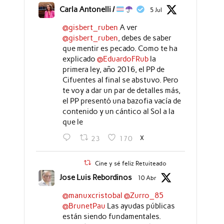
Carla Antonelli /
5 Jul
@gisbert_ruben
A ver
@gisbert_ruben
, debes de saber
que mentir es pecado. Como te ha
explicado
@EduardoFRub
la
primera ley, año 2016, el PP de
Cifuentes al final se abstuvo. Pero
te voy a dar un par de detalles más,
el PP presentó una bazofia vacía de
contenido y un cántico al Sol a la
que le
X
23
170
Cine y sé feliz Retuiteado
Jose Luis Rebordinos
10 Abr
@manuxcristobal
@Zurro_85
@BrunetPau
Las ayudas públicas
están siendo fundamentales.