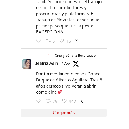
También, por supuesto, el trabajo
de muchos productores y
productoras y plataformas. El
trabajo de Movistar+ desde aquel
primer paso que fue La peste...
EXCEPCIONAL.
X
5
15
Cine y sé feliz Retuiteado
Beatriz Asín
2 Abr
Por fin movimiento en los Conde
Duque de Alberto Aguilera. Tras 6
años cerrados, volverán a abrir
como cine
X
29
442
Cargar más