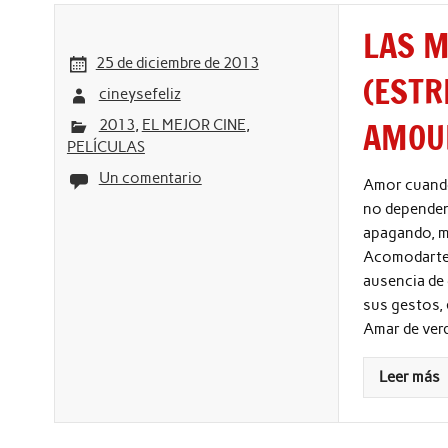
LAS M
25 de diciembre de 2013
(ESTR
cineysefeliz
AMOU
2013
,
EL MEJOR CINE
,
PELÍCULAS
Un comentario
Amor cuando
no dependen
apagando, m
Acomodarte e
ausencia de 
sus gestos, 
Amar de verd
Leer más