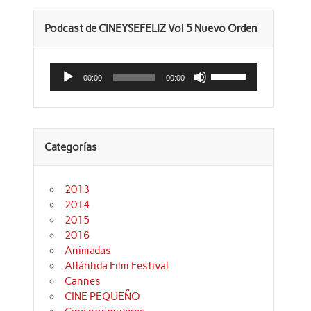
Podcast de CINEYSEFELIZ Vol 5 Nuevo Orden
Reproductor
Utiliza
de
las
00:00
00:00
audio
teclas
de
flecha
arriba/abajo
para
aumentar
Categorías
o
disminuir
el
volumen.
2013
2014
2015
2016
Animadas
Atlántida Film Festival
Cannes
CINE PEQUEÑO