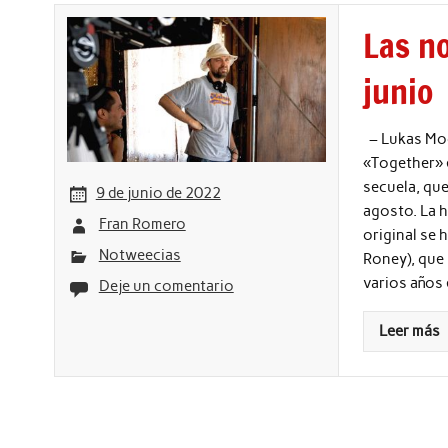
Las no
junio
– Lukas Mood
«Together» e
secuela, que
9 de junio de 2022
agosto. La h
Fran Romero
original se 
Notweecias
Roney), que
varios años 
Deje un comentario
Leer más