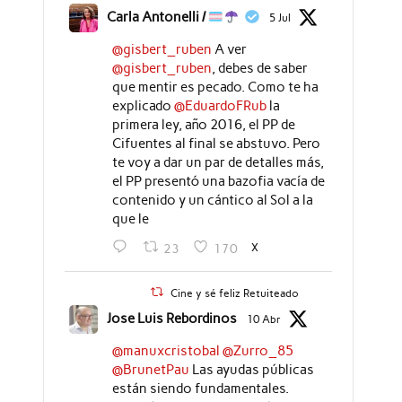
Carla Antonelli /
5 Jul
@gisbert_ruben
A ver
@gisbert_ruben
, debes de saber
que mentir es pecado. Como te ha
explicado
@EduardoFRub
la
primera ley, año 2016, el PP de
Cifuentes al final se abstuvo. Pero
te voy a dar un par de detalles más,
el PP presentó una bazofia vacía de
contenido y un cántico al Sol a la
que le
X
23
170
Cine y sé feliz Retuiteado
Jose Luis Rebordinos
10 Abr
@manuxcristobal
@Zurro_85
@BrunetPau
Las ayudas públicas
están siendo fundamentales.