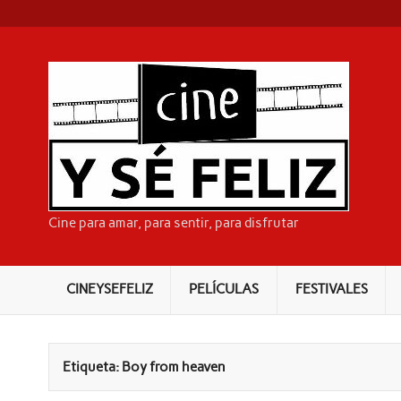
Skip
to
content
CI
Cine para amar, para sentir, para disfrutar
CINEYSEFELIZ
PELÍCULAS
FESTIVALES
Etiqueta:
Boy from heaven