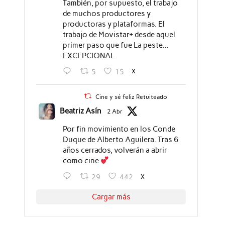
También, por supuesto, el trabajo
de muchos productores y
productoras y plataformas. El
trabajo de Movistar+ desde aquel
primer paso que fue La peste...
EXCEPCIONAL.
X
5
15
Cine y sé feliz Retuiteado
Beatriz Asín
2 Abr
Por fin movimiento en los Conde
Duque de Alberto Aguilera. Tras 6
años cerrados, volverán a abrir
como cine
X
29
442
Cargar más