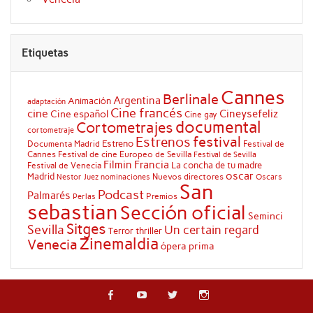
Etiquetas
Cannes
Berlinale
Argentina
Animación
adaptación
Cine francés
cine
Cineysefeliz
Cine español
Cine gay
documental
Cortometrajes
cortometraje
festival
Estrenos
Estreno
Documenta Madrid
Festival de
Cannes
Festival de cine Europeo de Sevilla
Festival de Sevilla
Filmin
Francia
La concha de tu madre
Festival de Venecia
oscar
Madrid
Nuevos directores
Oscars
Nestor Juez
nominaciones
San
Podcast
Palmarés
Premios
Perlas
sebastian
Sección oficial
Seminci
Sitges
Sevilla
Un certain regard
Terror
thriller
Zinemaldia
Venecia
ópera prima