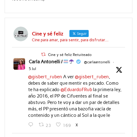
Cine y sé feliz
Seguir
Cine para amar, para sentir, para disfrutar...
Cine y sé feliz Retuiteado
Carla Antonelli /
@carlaantonelli
·
5 Jul
@gisbert_ruben
A ver
@gisbert_ruben
,
debes de saber que mentir es pecado. Como
te ha explicado
@EduardoFRub
la primera ley,
año 2016, el PP de Cifuentes al final se
abstuvo. Pero te voy a dar un par de detalles
más, el PP presentó una bazofia vacía de
contenido y un cántico al Sol a la que le
X
23
169