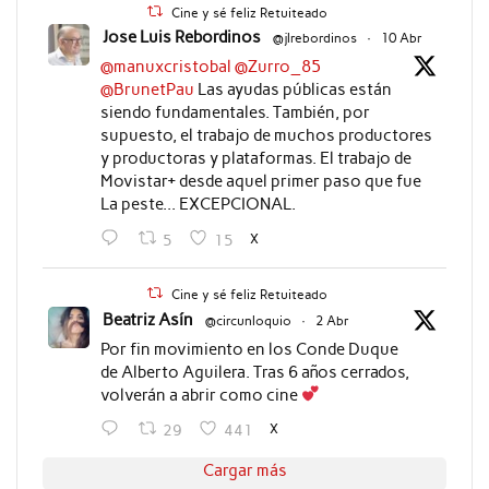
Cine y sé feliz Retuiteado
Jose Luis Rebordinos
@jlrebordinos
·
10 Abr
@manuxcristobal
@Zurro_85
@BrunetPau
Las ayudas públicas están
siendo fundamentales. También, por
supuesto, el trabajo de muchos productores
y productoras y plataformas. El trabajo de
Movistar+ desde aquel primer paso que fue
La peste... EXCEPCIONAL.
X
5
15
Cine y sé feliz Retuiteado
Beatriz Asín
@circunloquio
·
2 Abr
Por fin movimiento en los Conde Duque
de Alberto Aguilera. Tras 6 años cerrados,
volverán a abrir como cine
X
29
441
Cargar más