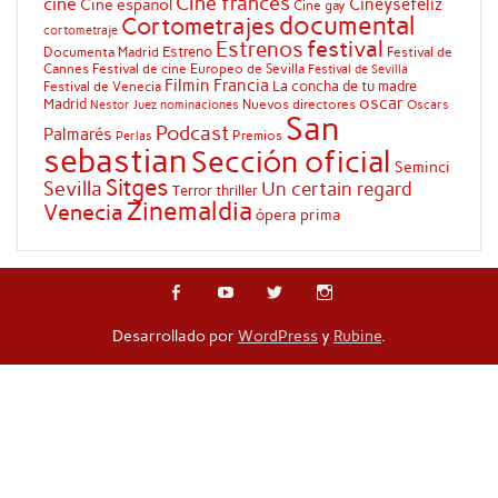
Cine francés
cine
Cineysefeliz
Cine español
Cine gay
documental
Cortometrajes
cortometraje
festival
Estrenos
Estreno
Documenta Madrid
Festival de
Cannes
Festival de cine Europeo de Sevilla
Festival de Sevilla
Filmin
Francia
La concha de tu madre
Festival de Venecia
oscar
Madrid
Nuevos directores
Oscars
Nestor Juez
nominaciones
San
Podcast
Palmarés
Premios
Perlas
sebastian
Sección oficial
Seminci
Sitges
Sevilla
Un certain regard
Terror
thriller
Zinemaldia
Venecia
ópera prima
Desarrollado por
WordPress
y
Rubine
.