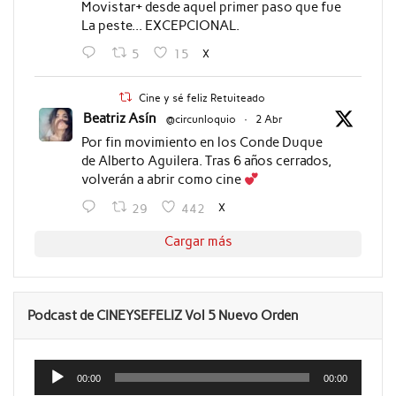
Movistar+ desde aquel primer paso que fue
La peste... EXCEPCIONAL.
X
5
15
Cine y sé feliz Retuiteado
Beatriz Asín
@circunloquio
·
2 Abr
Por fin movimiento en los Conde Duque
de Alberto Aguilera. Tras 6 años cerrados,
volverán a abrir como cine
X
29
442
Cargar más
Podcast de CINEYSEFELIZ Vol 5 Nuevo Orden
Reproductor
de
00:00
00:00
audio