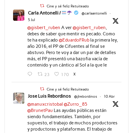
Cine y sé feliz Retuiteado
Carla Antonelli /
@carlaantonelli
·
5 Jul
@gisbert_ruben
A ver
@gisbert_ruben
,
debes de saber que mentir es pecado. Como
te ha explicado
@EduardoFRub
la primera ley,
año 2016, el PP de Cifuentes al final se
abstuvo. Pero te voy a dar un par de detalles
más, el PP presentó una bazofia vacía de
contenido y un cántico al Sol a la que le
X
23
170
Cine y sé feliz Retuiteado
Jose Luis Rebordinos
@jlrebordinos
·
10 Abr
@manuxcristobal
@Zurro_85
@BrunetPau
Las ayudas públicas están
siendo fundamentales. También, por
supuesto, el trabajo de muchos productores
y productoras y plataformas. El trabajo de