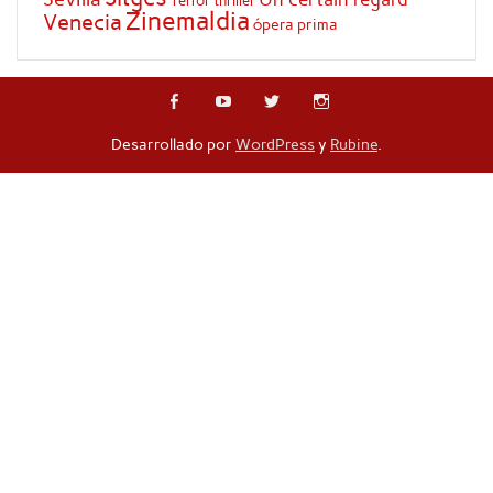
Terror
thriller
Zinemaldia
Venecia
ópera prima
Desarrollado por
WordPress
y
Rubine
.