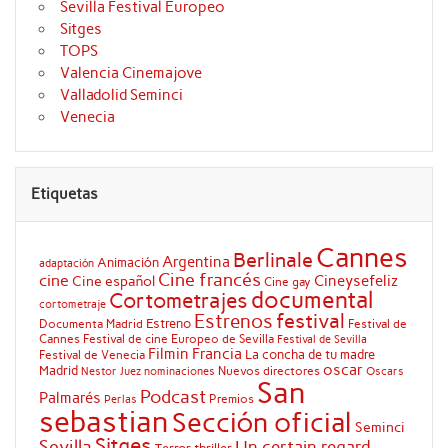
Sevilla Festival Europeo
Sitges
TOPS
Valencia Cinemajove
Valladolid Seminci
Venecia
Etiquetas
Cannes
Berlinale
Argentina
Animación
adaptación
Cine francés
cine
Cineysefeliz
Cine español
Cine gay
documental
Cortometrajes
cortometraje
festival
Estrenos
Estreno
Documenta Madrid
Festival de
Cannes
Festival de cine Europeo de Sevilla
Festival de Sevilla
Filmin
Francia
La concha de tu madre
Festival de Venecia
oscar
Madrid
Nuevos directores
Oscars
Nestor Juez
nominaciones
San
Podcast
Palmarés
Premios
Perlas
sebastian
Sección oficial
Seminci
Sitges
Sevilla
Un certain regard