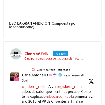
BSO LA GRAN AMBICION (Compuesta por
Iosonouncane)
Cine y sé feliz
Seguir
Cine para amar, para sentir, para disfrutar...
Cine y sé feliz Retuiteado
Carla Antonelli /
@carlaantonelli
·
5 Jul
@gisbert_ruben
A ver
@gisbert_ruben
,
debes de saber que mentir es pecado. Como
te ha explicado
@EduardoFRub
la primera ley,
año 2016, el PP de Cifuentes al final se