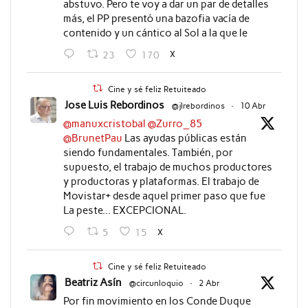
abstuvo. Pero te voy a dar un par de detalles
más, el PP presentó una bazofia vacía de
contenido y un cántico al Sol a la que le
X
23
170
Cine y sé feliz Retuiteado
Jose Luis Rebordinos
@jlrebordinos
·
10 Abr
@manuxcristobal
@Zurro_85
@BrunetPau
Las ayudas públicas están
siendo fundamentales. También, por
supuesto, el trabajo de muchos productores
y productoras y plataformas. El trabajo de
Movistar+ desde aquel primer paso que fue
La peste... EXCEPCIONAL.
X
5
15
Cine y sé feliz Retuiteado
Beatriz Asín
@circunloquio
·
2 Abr
Por fin movimiento en los Conde Duque