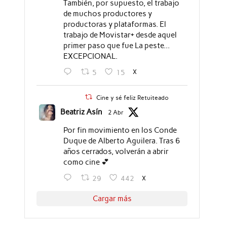
También, por supuesto, el trabajo
de muchos productores y
productoras y plataformas. El
trabajo de Movistar+ desde aquel
primer paso que fue La peste...
EXCEPCIONAL.
X
5
15
Cine y sé feliz Retuiteado
Beatriz Asín
2 Abr
Por fin movimiento en los Conde
Duque de Alberto Aguilera. Tras 6
años cerrados, volverán a abrir
como cine 💕
X
29
442
Cargar más