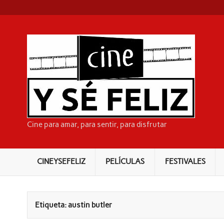
Skip
to
content
C
Cine para amar, para sentir, para disfrutar
CINEYSEFELIZ
PELÍCULAS
FESTIVALES
Etiqueta:
austin butler