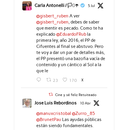
Carla Antonelli / 🏳️‍⚧️☂️
5 Jul
@gisbert_ruben
A ver
@gisbert_ruben
, debes de saber
que mentir es pecado. Como te ha
explicado
@EduardoFRub
la
primera ley, año 2016, el PP de
Cifuentes al final se abstuvo. Pero
te voy a dar un par de detalles más,
el PP presentó una bazofia vacía de
contenido y un cántico al Sol a la
que le
X
23
170
Cine y sé feliz Retuiteado
Jose Luis Rebordinos
10 Abr
@manuxcristobal
@Zurro_85
@BrunetPau
Las ayudas públicas
están siendo fundamentales.