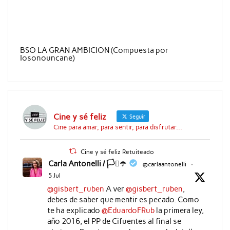
BSO LA GRAN AMBICION (Compuesta por
Iosonouncane)
Cine y sé feliz
Seguir
Cine para amar, para sentir, para disfrutar...
Cine y sé feliz Retuiteado
Carla Antonelli / 🏳️‍⚧️☂️
@carlaantonelli
·
5 Jul
@gisbert_ruben
A ver
@gisbert_ruben
,
debes de saber que mentir es pecado. Como
te ha explicado
@EduardoFRub
la primera ley,
año 2016, el PP de Cifuentes al final se