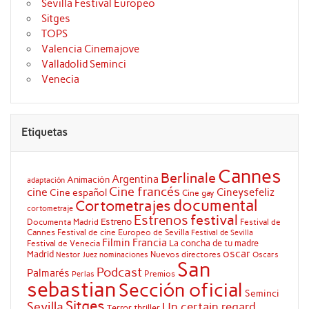
Sevilla Festival Europeo
Sitges
TOPS
Valencia Cinemajove
Valladolid Seminci
Venecia
Etiquetas
Cannes
Berlinale
Argentina
Animación
adaptación
Cine francés
cine
Cineysefeliz
Cine español
Cine gay
documental
Cortometrajes
cortometraje
festival
Estrenos
Estreno
Documenta Madrid
Festival de
Cannes
Festival de cine Europeo de Sevilla
Festival de Sevilla
Filmin
Francia
La concha de tu madre
Festival de Venecia
oscar
Madrid
Nuevos directores
Oscars
Nestor Juez
nominaciones
San
Podcast
Palmarés
Premios
Perlas
sebastian
Sección oficial
Seminci
Sitges
Sevilla
Un certain regard
Terror
thriller