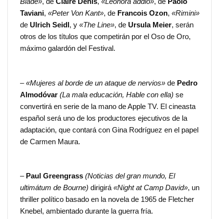
Blade»
, de
Claire Denis
,
«Leonora addio»
, de
Paolo
Taviani
,
«Peter Von Kant»
, de
Francois Ozon
,
«Rimini»
de
Ulrich Seidl
, y
«The Line»
, de
Ursula Meier
, serán
otros de los títulos que competirán por el Oso de Oro,
máximo galardón del Festival.
–
«Mujeres al borde de un ataque de nervios»
de
Pedro
Almodóvar
(La mala educación, Hable con ella)
se
convertirá en serie de la mano de Apple TV. El cineasta
español será uno de los productores ejecutivos de la
adaptación, que contará con Gina Rodríguez en el papel
de Carmen Maura.
–
Paul Greengrass
(Noticias del gran mundo, El
ultimátum de Bourne)
dirigirá
«Night at Camp David»
, un
thriller político basado en la novela de 1965 de Fletcher
Knebel, ambientado durante la guerra fría.