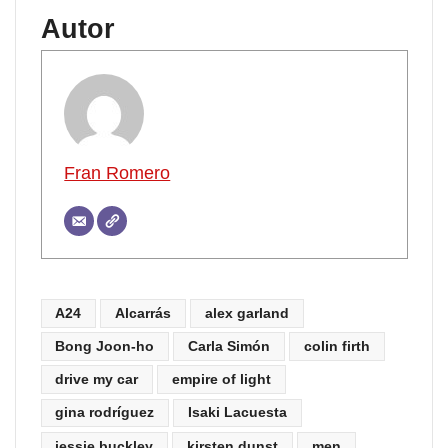
Autor
Fran Romero
A24
Alcarrás
alex garland
Bong Joon-ho
Carla Simón
colin firth
drive my car
empire of light
gina rodríguez
Isaki Lacuesta
jessie buckley
kirsten dunst
men