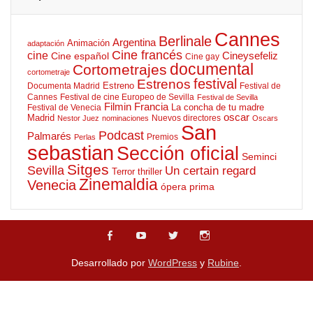
Cannes
Berlinale
Argentina
Animación
adaptación
Cine francés
cine
Cineysefeliz
Cine español
Cine gay
documental
Cortometrajes
cortometraje
Estrenos
festival
Estreno
Documenta Madrid
Festival de
Cannes
Festival de cine Europeo de Sevilla
Festival de Sevilla
Filmin
Francia
La concha de tu madre
Festival de Venecia
oscar
Madrid
Nuevos directores
Nestor Juez
nominaciones
Oscars
San
Podcast
Palmarés
Premios
Perlas
sebastian
Sección oficial
Seminci
Sitges
Sevilla
Un certain regard
Terror
thriller
Zinemaldia
Venecia
ópera prima
Desarrollado por
WordPress
y
Rubine
.