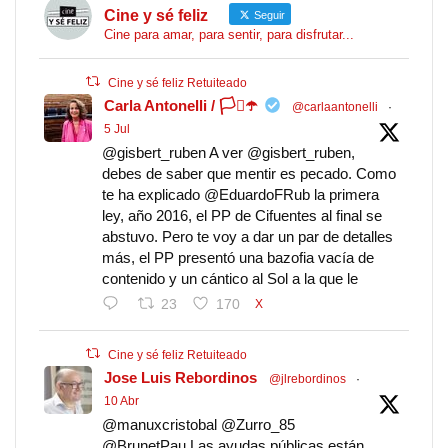
Cine y sé feliz
Seguir
Cine para amar, para sentir, para disfrutar...
Cine y sé feliz Retuiteado
Carla Antonelli / 🏳️‍⚧️☂️
@carlaantonelli
·
5 Jul
@gisbert_ruben A ver @gisbert_ruben,
debes de saber que mentir es pecado. Como
te ha explicado @EduardoFRub la primera
ley, año 2016, el PP de Cifuentes al final se
abstuvo. Pero te voy a dar un par de detalles
más, el PP presentó una bazofia vacía de
contenido y un cántico al Sol a la que le
23
170
X
Cine y sé feliz Retuiteado
Jose Luis Rebordinos
@jlrebordinos
·
10 Abr
@manuxcristobal @Zurro_85
@BrunetPau Las ayudas públicas están