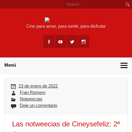
Skip
to
content
CINEYSEF
Cine para amar, para sentir, para disfrutar
Menú
23 de enero de 2022
Fran Romero
Notweecias
Deje un comentario
Las notweecias de Cineysefeliz: 2ª