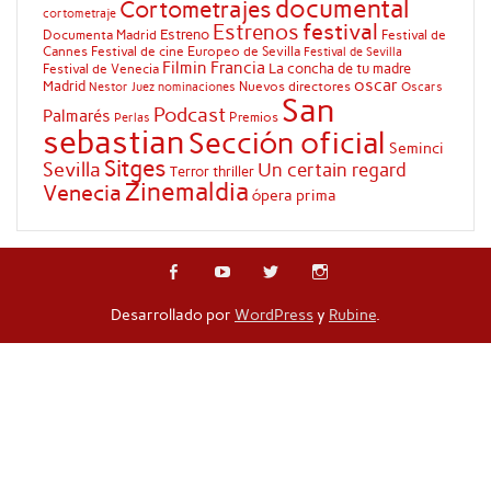
documental
Cortometrajes
cortometraje
festival
Estrenos
Estreno
Documenta Madrid
Festival de
Cannes
Festival de cine Europeo de Sevilla
Festival de Sevilla
Filmin
Francia
La concha de tu madre
Festival de Venecia
oscar
Madrid
Nuevos directores
Oscars
Nestor Juez
nominaciones
San
Podcast
Palmarés
Premios
Perlas
sebastian
Sección oficial
Seminci
Sitges
Sevilla
Un certain regard
Terror
thriller
Zinemaldia
Venecia
ópera prima
Desarrollado por
WordPress
y
Rubine
.