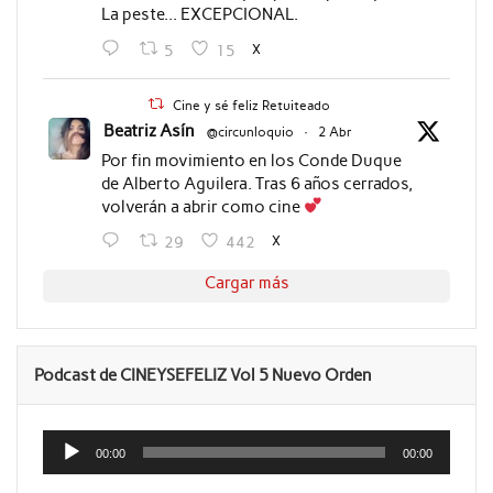
La peste... EXCEPCIONAL.
X
5
15
Cine y sé feliz Retuiteado
Beatriz Asín
@circunloquio
·
2 Abr
Por fin movimiento en los Conde Duque
de Alberto Aguilera. Tras 6 años cerrados,
volverán a abrir como cine
X
29
442
Cargar más
Podcast de CINEYSEFELIZ Vol 5 Nuevo Orden
Reproductor
de
00:00
00:00
audio