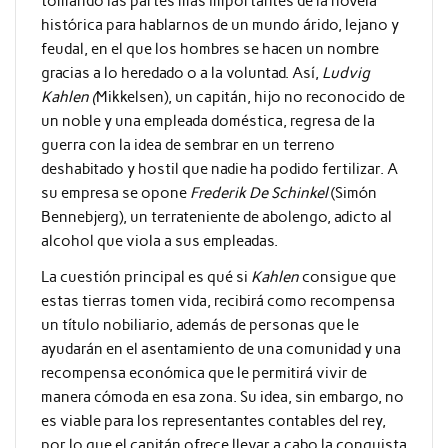
tomando las partes más importantes de la novela
histórica para hablarnos de un mundo árido, lejano y
feudal, en el que los hombres se hacen un nombre
gracias a lo heredado o a la voluntad. Así,
Ludvig
Kahlen (
Mikkelsen)
, un capitán, hijo no reconocido de
un noble y una empleada doméstica, regresa de la
guerra con la idea de sembrar en un terreno
deshabitado y hostil que nadie ha podido fertilizar. A
su empresa se opone
Frederik De Schinkel
(
Simón
Bennebjerg
), un terrateniente de abolengo, adicto al
alcohol que viola a sus empleadas.
La cuestión principal es qué si
Kahlen
consigue que
estas tierras tomen vida, recibirá como recompensa
un título nobiliario, además de personas que le
ayudarán en el asentamiento de una comunidad y una
recompensa económica que le permitirá vivir de
manera cómoda en esa zona. Su idea, sin embargo, no
es viable para los representantes contables del rey,
por lo que el capitán ofrece llevar a cabo la conquista