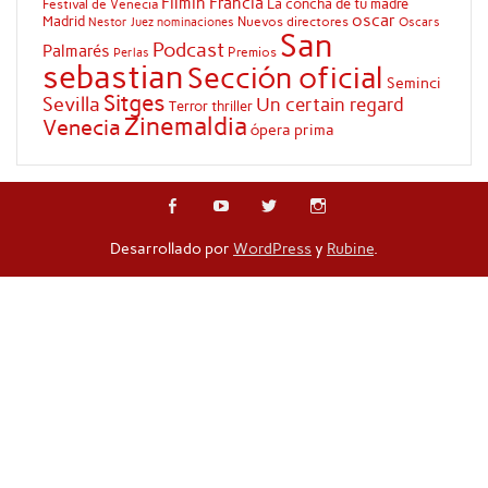
Filmin
Francia
La concha de tu madre
Festival de Venecia
oscar
Madrid
Nuevos directores
Oscars
Nestor Juez
nominaciones
San
Podcast
Palmarés
Premios
Perlas
sebastian
Sección oficial
Seminci
Sitges
Sevilla
Un certain regard
Terror
thriller
Zinemaldia
Venecia
ópera prima
Desarrollado por
WordPress
y
Rubine
.