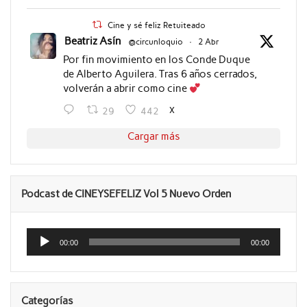
Cine y sé feliz Retuiteado
Beatriz Asín
@circunloquio
·
2 Abr
Por fin movimiento en los Conde Duque
de Alberto Aguilera. Tras 6 años cerrados,
volverán a abrir como cine
X
29
442
Cargar más
Podcast de CINEYSEFELIZ Vol 5 Nuevo Orden
Reproductor
de
00:00
00:00
audio
Categorías