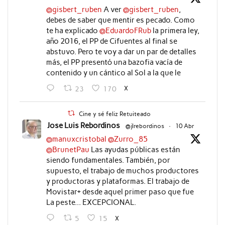
@gisbert_ruben
A ver
@gisbert_ruben
,
debes de saber que mentir es pecado. Como
te ha explicado
@EduardoFRub
la primera ley,
año 2016, el PP de Cifuentes al final se
abstuvo. Pero te voy a dar un par de detalles
más, el PP presentó una bazofia vacía de
contenido y un cántico al Sol a la que le
X
23
170
Cine y sé feliz Retuiteado
Jose Luis Rebordinos
@jlrebordinos
·
10 Abr
@manuxcristobal
@Zurro_85
@BrunetPau
Las ayudas públicas están
siendo fundamentales. También, por
supuesto, el trabajo de muchos productores
y productoras y plataformas. El trabajo de
Movistar+ desde aquel primer paso que fue
La peste... EXCEPCIONAL.
X
5
15