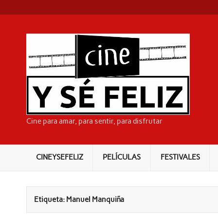
Skip
to
content
CI
Cine para amar, para sentir, para disfrutar
CINEYSEFELIZ
PELÍCULAS
FESTIVALES
Etiqueta:
Manuel Manquiña