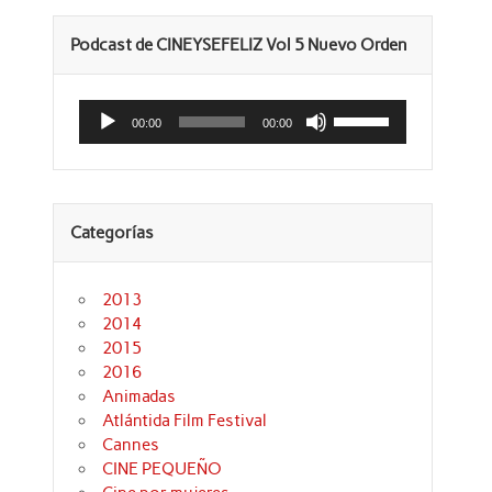
Podcast de CINEYSEFELIZ Vol 5 Nuevo Orden
Reproductor
Utiliza
de
las
00:00
00:00
audio
teclas
de
flecha
arriba/abajo
para
aumentar
Categorías
o
disminuir
el
volumen.
2013
2014
2015
2016
Animadas
Atlántida Film Festival
Cannes
CINE PEQUEÑO