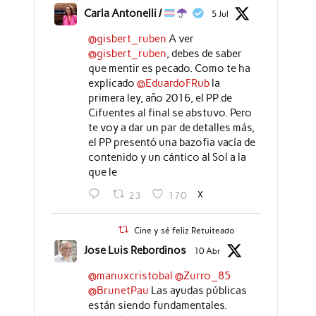
Carla Antonelli /
5 Jul
@gisbert_ruben
A ver
@gisbert_ruben
, debes de saber
que mentir es pecado. Como te ha
explicado
@EduardoFRub
la
primera ley, año 2016, el PP de
Cifuentes al final se abstuvo. Pero
te voy a dar un par de detalles más,
el PP presentó una bazofia vacía de
contenido y un cántico al Sol a la
que le
X
23
170
Cine y sé feliz Retuiteado
Jose Luis Rebordinos
10 Abr
@manuxcristobal
@Zurro_85
@BrunetPau
Las ayudas públicas
están siendo fundamentales.