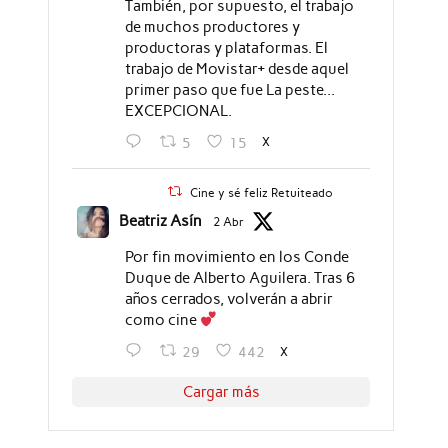
También, por supuesto, el trabajo
de muchos productores y
productoras y plataformas. El
trabajo de Movistar+ desde aquel
primer paso que fue La peste...
EXCEPCIONAL.
X
5
15
Cine y sé feliz Retuiteado
Beatriz Asín
2 Abr
Por fin movimiento en los Conde
Duque de Alberto Aguilera. Tras 6
años cerrados, volverán a abrir
como cine
X
29
442
Cargar más