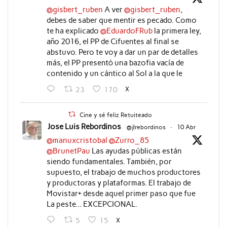
@gisbert_ruben
A ver
@gisbert_ruben
,
debes de saber que mentir es pecado. Como
te ha explicado
@EduardoFRub
la primera ley,
año 2016, el PP de Cifuentes al final se
abstuvo. Pero te voy a dar un par de detalles
más, el PP presentó una bazofia vacía de
contenido y un cántico al Sol a la que le
X
23
170
Cine y sé feliz Retuiteado
Jose Luis Rebordinos
@jlrebordinos
·
10 Abr
@manuxcristobal
@Zurro_85
@BrunetPau
Las ayudas públicas están
siendo fundamentales. También, por
supuesto, el trabajo de muchos productores
y productoras y plataformas. El trabajo de
Movistar+ desde aquel primer paso que fue
La peste... EXCEPCIONAL.
X
5
15