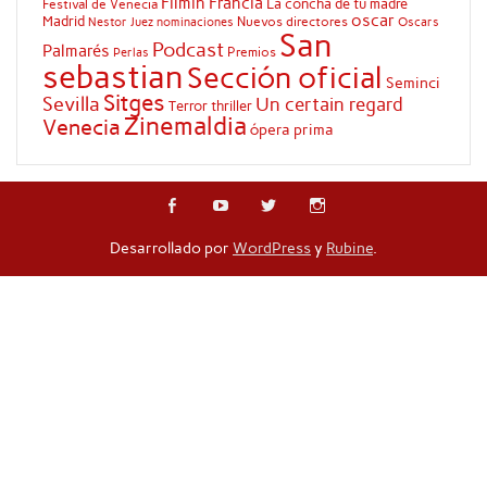
Filmin
Francia
La concha de tu madre
Festival de Venecia
oscar
Madrid
Nuevos directores
Oscars
Nestor Juez
nominaciones
San
Podcast
Palmarés
Premios
Perlas
sebastian
Sección oficial
Seminci
Sitges
Sevilla
Un certain regard
Terror
thriller
Zinemaldia
Venecia
ópera prima
Desarrollado por
WordPress
y
Rubine
.