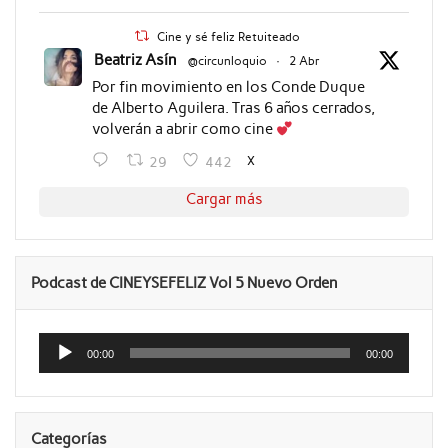
Cine y sé feliz Retuiteado
Beatriz Asín
@circunloquio
·
2 Abr
Por fin movimiento en los Conde Duque
de Alberto Aguilera. Tras 6 años cerrados,
volverán a abrir como cine
X
29
442
Cargar más
Podcast de CINEYSEFELIZ Vol 5 Nuevo Orden
Reproductor
de
00:00
00:00
audio
Categorías